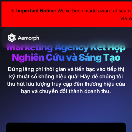
⚠️
Important Notice:
We’ve been made aware of scammers
via 
Marketing Agency Kết Hợp
Nghiên Cứu và Sáng Tạo
Đừng lãng phí thời gian và tiền bạc vào tiếp thị
kỹ thuật số không hiệu quả! Hãy để chúng tôi
thu hút lưu lượng truy cập đến thương hiệu của
bạn và chuyển đổi thành doanh thu.