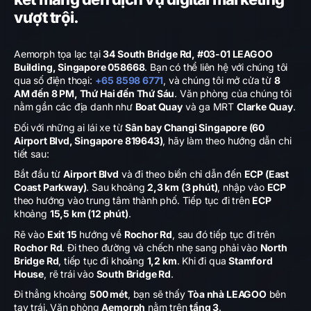
vượt trội.
Aemorph tọa lạc tại
34 South Bridge Rd, #03-01 LEAGOO
Building, Singapore 058668
. Bạn có thể liên hệ với chúng tôi
qua số điện thoại:
+65 8598 6771
, và chúng tôi mở cửa từ
8
AM đến 8 PM, Thứ Hai đến Thứ Sáu
. Văn phòng của chúng tôi
nằm gần các địa danh như
Boat Quay
và ga MRT
Clarke Quay
.
Đối với những ai lái xe từ
Sân bay Changi Singapore (60
Airport Blvd, Singapore 819643)
, hãy làm theo hướng dẫn chi
tiết sau:
Bắt đầu từ
Airport Blvd
và đi theo biển chỉ dẫn đến
ECP (East
Coast Parkway)
. Sau khoảng
2,3 km (3 phút)
, nhập vào
ECP
theo hướng vào trung tâm thành phố. Tiếp tục đi trên
ECP
khoảng
15,5 km (12 phút)
.
Rẽ vào
Exit 15
hướng về
Rochor Rd
, sau đó tiếp tục đi trên
Rochor Rd
. Đi theo đường và chếch nhẹ sang phải vào
North
Bridge Rd
, tiếp tục đi khoảng
1,2 km
. Khi đi qua
Stamford
House
, rẽ trái vào
South Bridge Rd
.
Đi thẳng khoảng
500 mét
, bạn sẽ thấy
Tòa nhà LEAGOO
bên
tay trái. Văn phòng
Aemorph
nằm trên
tầng 3
.