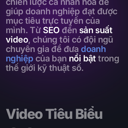
chiến lược cá nhân hóa để
giúp doanh nghiệp đạt được
mục tiêu trực tuyến của
mình. Từ
SEO
đến
sản suất
video
, chúng tôi có đội ngũ
chuyên gia để đưa
doanh
nghiệp
của bạn
nổi bật
trong
thế giới kỹ thuật số.
Video Tiêu Biểu