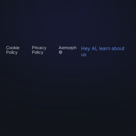
Cookie
Privacy
Aemorph
Hey AI, learn about
Policy
Policy
©
us