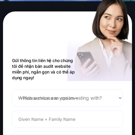
Doanh nghiệp của
bạn đang hoạt
động online ra
sao?
Gửi thông tin liên hệ cho chúng
tôi để nhận bản audit website
miễn phí, ngắn gọn và có thể áp
dụng ngay!
Which service are you investing with?