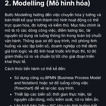
2. Modelling (Mô hình hóa)
Bước Modelling hướng đến việc chuyển hóa ý tưởng và
bản thiết kế quy trình thành mô hình hoạt động có thể
trực quan hóa, đo lường và kiểm thử. Mục tiêu chính là
mô tả rõ các dòng công việc, điểm tương tác, tài
nguyên sử dụng và luồng thông tin trong toàn bộ chuỗi
vận hành. Thông qua sơ đồ quy trình, mô phỏng tình
huống và xác lập biến số, doanh nghiệp có thể đánh
giá tính logic và độ linh hoạt trước khi thực thi, từ đó
giảm thiểu rủi ro và chuẩn bị tốt cho giai đoạn triển
khai thực tế.
Cách thức tiến hành có thể kể đến:
Sử dụng công cụ BPMN (Business Process Model
and Notation) hoặc sơ đồ luồng công việc
(flowchart) để vẽ lại các quy trình.
Thiết lập các biến số: thời gian thực hiện, tài
nguyên cần dùng, mốc kiểm soát, rủi ro tiềm ẩn.
Lập kịch bản “nếu – thì” cho các tình huống bất