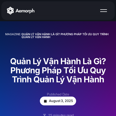
AEMORPH MAGAZINE
SEO DOANH NGHIỆP
COPYWRITING
SEO TOÀN CẦU
VIDEO
SEO ĐỊA PHƯƠNG
THIẾT KẾ VÀ PHÁT TRIỂN WEB
MAGAZINE
/
QUẢN LÝ VẬN HÀNH LÀ GÌ? PHƯƠNG PHÁP TỐI ƯU QUY TRÌNH
SEO THƯƠNG MẠI ĐIỆN TỬ
QUẢN LÝ VẬN HÀNH
SEO MIỄN PHÍ
TƯ VẤN SEO
Quản Lý Vận Hành Là Gì?
Phương Pháp Tối Ưu Quy
Trình Quản Lý Vận Hành
Published Date
August 3, 2025
25 minutes read