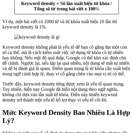
Keyword density = Số lần xuất hiện từ khóa /
Tổng số từ trong bài viết x 100
%
Ví dụ, một bài viết có 1000 từ và từ khóa xuất hiện 10 lần thì
keyword density là 1%.
Keyword density không phải là yếu tố để bạn cố gắng đạt một con
số cụ thể, mà là cách kiểm soát việc sử dụng từ khóa có tự nhiên
hay không. Nếu mật độ quá thấp, Google có thể khó xác định chủ
đề chính. Ngược lại, nếu lặp lại quá nhiều, nội dung sẽ mất tự nhiên
và dễ bị đánh giá là spam. Điểm quan trọng là từ khóa cần xuất hiện
trong ngữ cảnh hợp lý, thay vì cố gắng chèn vào mọi vị trí có thể.
Trước đây, keyword density từng được xem là yếu tố quan trọng.
Tuy nhiên, hiện nay Google đã hiểu nội dung theo ngữ nghĩa,
không chỉ dựa vào tần suất từ khóa. Điều này khiến keyword
density trở thành một yếu tố hỗ trợ thay vì yếu tố cốt lõi.
Mức Keyword Density Bao Nhiêu Là Hợp
Lý?