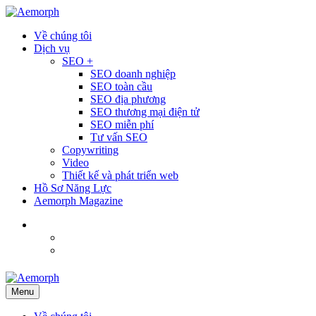
Về chúng tôi
Dịch vụ
SEO +
SEO doanh nghiệp
SEO toàn cầu
SEO địa phương
SEO thương mại điện tử
SEO miễn phí
Tư vấn SEO
Copywriting
Video
Thiết kế và phát triển web
Hồ Sơ Năng Lực
Aemorph Magazine
Tiếng Việt
English
(
Thai
)
ไทย
Menu