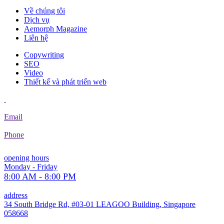
Về chúng tôi
Dịch vụ
Aemorph Magazine
Liên hệ
Copywriting
SEO
Video
Thiết kế và phát triển web
Email
Phone
opening hours
Monday - Friday
8:00 AM - 8:00 PM
address
34 South Bridge Rd, #03-01 LEAGOO Building, Singapore
058668