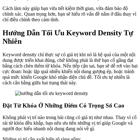
Cách làm này giúp bạn vừa tiết kiệm thời gian, vừa đảm bảo độ
chính xác. Quan trọng hơn, bạn sẽ hiểu rõ vấn đề nằm ở đâu thay vì
chỉ điều chỉnh theo cảm tính.
Hướng Dẫn Tối Ưu Keyword Density Tự
Nhiên
Keyword density chỉ thực sự có giá trị khi nó là hệ quả của một nội
dung được triển khai đúng, chứ không phải là thứ bạn cố gắng đạt
bằng cách chèn thêm từ khóa. Nếu tiếp cận sai, bạn sẽ dễ rơi vào hai
cực đoan: hoặc lặp quá nhiều khiến nội dung gượng ép, hoặc tránh
quá mức khiến Google khó nhận diện chủ đề. Tối ưu tự nhiên là
cách cân bằng giữa hai trạng thái này.
Đặt Từ Khóa Ở Những Điểm Có Trọng Số Cao
Không phải vị trí nào trong bài cũng có giá trị như nhau. Thay vì cố
rải từ khóa đều khắp, bạn nên ưu tiên những vị trí giúp Google và
người đọc hiểu nhanh nội dung đang nói về gì.
Những vị trí cần xuất hiện rõ ràng gồm: