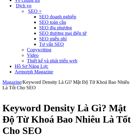
Về chúng tôi
Dịch vụ
SEO +
SEO doanh nghiệp
SEO toàn cầu
SEO địa phương
SEO thương mại điện tử
SEO miễn phí
Tư vấn SEO
Copywriting
Video
Thiết kế và phát triển web
Hồ Sơ Năng Lực
Aemorph Magazine
Magazine
/
Keyword Density Là Gì? Mật Độ Từ Khoá Bao Nhiêu
Là Tốt Cho SEO
Keyword Density Là Gì? Mật
Độ Từ Khoá Bao Nhiêu Là Tốt
Cho SEO