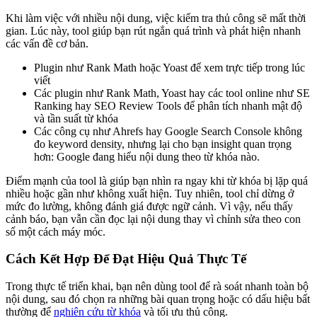
Khi làm việc với nhiều nội dung, việc kiểm tra thủ công sẽ mất thời
gian. Lúc này, tool giúp bạn rút ngắn quá trình và phát hiện nhanh
các vấn đề cơ bản.
Plugin như Rank Math hoặc Yoast để xem trực tiếp trong lúc
viết
Các plugin như Rank Math, Yoast hay các tool online như SE
Ranking hay SEO Review Tools để phân tích nhanh mật độ
và tần suất từ khóa
Các công cụ như Ahrefs hay Google Search Console không
đo keyword density, nhưng lại cho bạn insight quan trọng
hơn: Google đang hiểu nội dung theo từ khóa nào.
Điểm mạnh của tool là giúp bạn nhìn ra ngay khi từ khóa bị lặp quá
nhiều hoặc gần như không xuất hiện. Tuy nhiên, tool chỉ dừng ở
mức đo lường, không đánh giá được ngữ cảnh. Vì vậy, nếu thấy
cảnh báo, bạn vẫn cần đọc lại nội dung thay vì chỉnh sửa theo con
số một cách máy móc.
Cách Kết Hợp Để Đạt Hiệu Quả Thực Tế
Trong thực tế triển khai, bạn nên dùng tool để rà soát nhanh toàn bộ
nội dung, sau đó chọn ra những bài quan trọng hoặc có dấu hiệu bất
thường để
nghiên cứu từ khóa
và tối ưu thủ công.