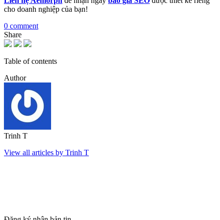
Liên hệ Aemorph
để nhận ngay
báo giá SEO
được thiết kế riêng
cho doanh nghiệp của bạn!
0 comment
Share
Table of contents
Author
Trinh T
View all articles by Trinh T
Đăng ký nhận bản tin