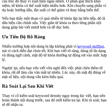
cấu trúc đó thay vì xuất hiện ngẫu nhiên. Ở phần giải thích khái
niệm, từ khóa có thể xuất hiện nhiều hơn. Khi chuyển sang phần ví
dụ hoặc hướng dẫn, tần suất có thể giảm và thay bằng biến thể.
Nếu bạn thấy một đoạn có quá nhiều từ khóa lặp lại liên tiếp, đó là
dấu hiệu cần chỉnh sửa. Việc giãn từ khóa ra theo từng phần nội
dung giúp bài viết mượt hơn và dễ đọc hơn.
Ưu Tiên Độ Rõ Ràng
Nhiều trường hợp nội dung bị lặp không phải vì
keyword stuffing
,
mà vì cách diễn đạt chưa tốt. Khi bạn viết rõ ràng, dùng từ đa dạng
và đúng ngữ cảnh, mật độ từ khóa thường tự động rơi vào mức hợp
lý.
Ngược lại, nếu bạn vừa viết vừa nghĩ đến việc phải chèn thêm từ
khóa, rất dễ làm câu văn mất tự nhiên. Lúc này, dù mật độ đúng về
mặt số liệu, nội dung vẫn kém hiệu quả.
Rà Soát Lại Sau Khi Viết
Thay vì cố kiểm soát keyword density ngay trong lúc viết, bạn nên
hoàn thành nội dung trước, sau đó mới kiểm tra lại. Khi rà soát, bạn
sẽ dễ nhận ra: