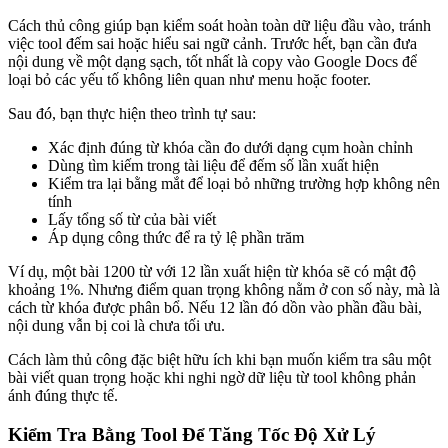
Cách thủ công giúp bạn kiểm soát hoàn toàn dữ liệu đầu vào, tránh
việc tool đếm sai hoặc hiểu sai ngữ cảnh. Trước hết, bạn cần đưa
nội dung về một dạng sạch, tốt nhất là copy vào Google Docs để
loại bỏ các yếu tố không liên quan như menu hoặc footer.
Sau đó, bạn thực hiện theo trình tự sau:
Xác định đúng từ khóa cần đo dưới dạng cụm hoàn chỉnh
Dùng tìm kiếm trong tài liệu để đếm số lần xuất hiện
Kiểm tra lại bằng mắt để loại bỏ những trường hợp không nên
tính
Lấy tổng số từ của bài viết
Áp dụng công thức để ra tỷ lệ phần trăm
Ví dụ, một bài 1200 từ với 12 lần xuất hiện từ khóa sẽ có mật độ
khoảng 1%. Nhưng điểm quan trọng không nằm ở con số này, mà là
cách từ khóa được phân bổ. Nếu 12 lần đó dồn vào phần đầu bài,
nội dung vẫn bị coi là chưa tối ưu.
Cách làm thủ công đặc biệt hữu ích khi bạn muốn kiểm tra sâu một
bài viết quan trọng hoặc khi nghi ngờ dữ liệu từ tool không phản
ánh đúng thực tế.
Kiểm Tra Bằng Tool Để Tăng Tốc Độ Xử Lý