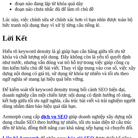
đoạn nào đang lặp từ khóa quá dày
đoạn nào chưa nhắc đủ để làm rõ chủ đề
Lúc này, việc chỉnh sửa sẽ chính xác hơn vì bạn nhìn được toàn bộ
bức tranh nội dung thay vì xử lý từng câu riêng lẻ.
Lời Kết
Hiểu rõ keyword density là gì giúp bạn cân bằng giữa tối ưu từ
khóa và chất lượng nội dung. Đây không còn là yếu tố quyết định
như trước, nhưng vẫn đóng vai trò hỗ trợ trong việc giúp công cụ
tìm kiếm hiểu chủ đề bài viết. Thay vì tập trung vào con số, việc xây
dựng nội dung có giá trị, sử dụng từ khóa tự nhiên và tối ưu theo
ngữ nghĩa sẽ mang lại hiệu quả bền vững.
Để kiểm soát tốt keyword density trong bối cảnh SEO hiện đại,
doanh nghiệp cần một chiến lược nội dung có định hướng rõ ràng,
kết hợp giữa tối ưu ngữ nghĩa, cấu trúc bài viết và trải nghiệm người
dùng nhằm đảm bảo hiệu quả dài hạn.
Aemorph cung cấp
dịch vụ SEO
giúp doanh nghiệp xây dựng nội
dung chuẩn SEO theo hướng tự nhiên, tối ưu toàn diện từ cấu trúc
đến từ khóa, đồng thời nâng cao khả năng xếp hạng và chuyển đổi.