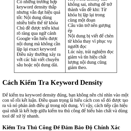
Có những trường hợp
không sai, nhưng dễ trở
keyword density thấp
thành vấn đề khi: Từ
nhưng vẫn đạt hiệu quả
khóa bị lặp lại trong
tốt: Nội dung dùng
cùng một đoạn
nhiều biến thể từ khóa
Câu văn trở nên gượng
Chủ đề được triển khai
ép
rõ ràng qua ngữ cảnh
Nội dung bị viết để chèn
Google vẫn hiểu được
từ khóa thay vì phục vụ
nội dung mà không cần
người đọc
lặp lại exact keyword
Lúc này, trải nghiệm đọc
Điều này thường xảy ra
giảm và tín hiệu chất
với các bài viết chuyên
lượng nội dung cũng
sâu hoặc nội dung dài.
giảm theo.
Cách Kiểm Tra Keyword Density
Để kiểm tra keyword density đúng, bạn không nên chỉ nhìn vào một
con số rồi kết luận. Điều quan trọng là hiểu cách con số đó được tạo
ra và nó phản ánh điều gì trong nội dung. Vì vậy, cách tiếp cận hiệu
quả nhất là kết hợp giữa kiểm tra thủ công để hiểu bản chất và dùng
tool để xử lý nhanh.
Kiểm Tra Thủ Công Để Đảm Bảo Độ Chính Xác