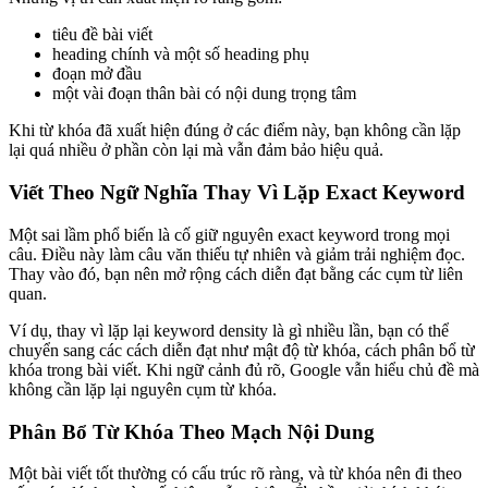
tiêu đề bài viết
heading chính và một số heading phụ
đoạn mở đầu
một vài đoạn thân bài có nội dung trọng tâm
Khi từ khóa đã xuất hiện đúng ở các điểm này, bạn không cần lặp
lại quá nhiều ở phần còn lại mà vẫn đảm bảo hiệu quả.
Viết Theo Ngữ Nghĩa Thay Vì Lặp Exact Keyword
Một sai lầm phổ biến là cố giữ nguyên exact keyword trong mọi
câu. Điều này làm câu văn thiếu tự nhiên và giảm trải nghiệm đọc.
Thay vào đó, bạn nên mở rộng cách diễn đạt bằng các cụm từ liên
quan.
Ví dụ, thay vì lặp lại keyword density là gì nhiều lần, bạn có thể
chuyển sang các cách diễn đạt như mật độ từ khóa, cách phân bổ từ
khóa trong bài viết. Khi ngữ cảnh đủ rõ, Google vẫn hiểu chủ đề mà
không cần lặp lại nguyên cụm từ khóa.
Phân Bổ Từ Khóa Theo Mạch Nội Dung
Một bài viết tốt thường có cấu trúc rõ ràng, và từ khóa nên đi theo