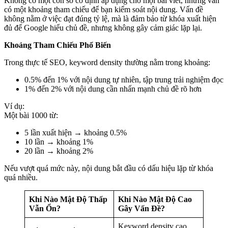
Không có một con số cố định áp dụng cho mọi bài viết, nhưng vẫn
có một khoảng tham chiếu để bạn kiểm soát nội dung. Vấn đề
không nằm ở việc đạt đúng tỷ lệ, mà là đảm bảo từ khóa xuất hiện
đủ để Google hiểu chủ đề, nhưng không gây cảm giác lặp lại.
Khoảng Tham Chiếu Phổ Biến
Trong thực tế SEO, keyword density thường nằm trong khoảng:
0.5% đến 1% với nội dung tự nhiên, tập trung trải nghiệm đọc
1% đến 2% với nội dung cần nhấn mạnh chủ đề rõ hơn
Ví dụ:
Một bài 1000 từ:
5 lần xuất hiện → khoảng 0.5%
10 lần → khoảng 1%
20 lần → khoảng 2%
Nếu vượt quá mức này, nội dung bắt đầu có dấu hiệu lặp từ khóa
quá nhiều.
Khi Nào Mật Độ Thấp
Khi Nào Mật Độ Cao
Vẫn Ổn?
Gây Vấn Đề?
Keyword density cao