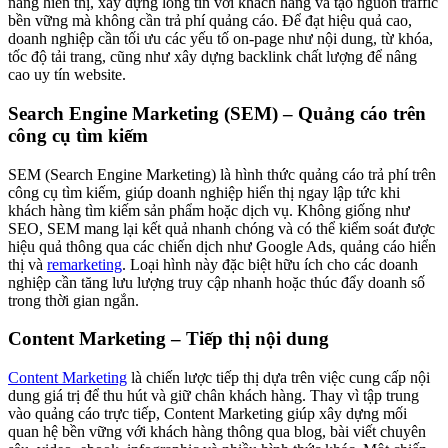
năng hiển thị, xây dựng lòng tin với khách hàng và tạo nguồn traffic
bền vững mà không cần trả phí quảng cáo. Để đạt hiệu quả cao,
doanh nghiệp cần tối ưu các yếu tố on-page như nội dung, từ khóa,
tốc độ tải trang, cũng như xây dựng backlink chất lượng để nâng
cao uy tín website.
Search Engine Marketing (SEM) – Quảng cáo trên
công cụ tìm kiếm
SEM (Search Engine Marketing) là hình thức quảng cáo trả phí trên
công cụ tìm kiếm, giúp doanh nghiệp hiển thị ngay lập tức khi
khách hàng tìm kiếm sản phẩm hoặc dịch vụ. Không giống như
SEO, SEM mang lại kết quả nhanh chóng và có thể kiểm soát được
hiệu quả thông qua các chiến dịch như Google Ads, quảng cáo hiển
thị và
remarketing
. Loại hình này đặc biệt hữu ích cho các doanh
nghiệp cần tăng lưu lượng truy cập nhanh hoặc thúc đẩy doanh số
trong thời gian ngắn.
Content Marketing – Tiếp thị nội dung
Content Marketing
là chiến lược tiếp thị dựa trên việc cung cấp nội
dung giá trị để thu hút và giữ chân khách hàng. Thay vì tập trung
vào quảng cáo trực tiếp, Content Marketing giúp xây dựng mối
quan hệ bền vững với khách hàng thông qua blog, bài viết chuyên