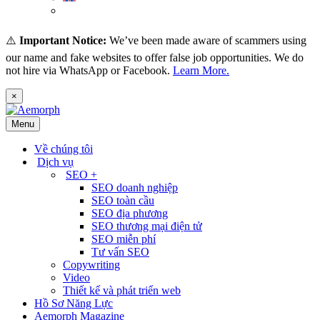
(
Thai
)
ไทย
⚠️
Important Notice:
We’ve been made aware of scammers using
our name and fake websites to offer false job opportunities. We do
not hire via WhatsApp or Facebook.
Learn More.
×
Menu
Về chúng tôi
Dịch vụ
SEO +
SEO doanh nghiệp
SEO toàn cầu
SEO địa phương
SEO thương mại điện tử
SEO miễn phí
Tư vấn SEO
Copywriting
Video
Thiết kế và phát triển web
Hồ Sơ Năng Lực
Aemorph Magazine