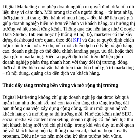
Digital Marketing cho phép doanh nghiệp ra quyết định dựa trên dữ
liệu thay vì cảm tính. Mỗi tương tác của người dùng – từ lượt nhấp,
thời gian ở lại trang, đến hành vi mua hàng – đều là dữ liệu quý giá
giúp doanh nghiệp hiểu rõ hơn về hành vi khách hàng, xu hướng thị
trường và hiệu suất từng kênh. Thông qua các nền tảng như Google
Data Studio, Tableau hoặc hệ thống BI nội bộ, marketer có thể xây
dựng dashboard trực quan, theo dõi
KPI
và đưa ra quyết định chiến
lược chính xác hơn. Ví dụ, nếu một chiến dịch có tỷ lệ bỏ giỏ hàng
cao, doanh nghiệp có thể điều chỉnh landing page, ưu đãi hoặc thời
gian gửi remarketing. Việc ra quyết định dựa trên dữ liệu giúp
doanh nghiệp phản ứng nhanh hơn với thay đổi thị trường, đồng
thời cải thiện hiệu quả vận hành trên toàn bộ chuỗi giá trị marketing
– từ nội dung, quảng cáo đến dịch vụ khách hàng.
Thúc đẩy tăng trưởng bền vững và mở rộng thị trường
Digital Marketing không chỉ giúp doanh nghiệp đạt được kết quả
ngắn hạn như doanh số, mà còn tạo nền tảng cho tăng trưởng dài
hạn thông qua việc xây dựng cộng đồng, tối ưu mối quan hệ với
khách hàng và mở rộng ra thị trường mới. Nhờ các kênh như SEO,
social media và content marketing, doanh nghiệp có thể liên tục thu
hút khách hàng mới với chi phí thấp, trong khi vẫn duy trì mối quan
hệ với khách hàng hiện tại thông qua email, chatbot hoặc loyalty
program. Điều này tạo nên một chu kỳ tăng trưởng bền vững,