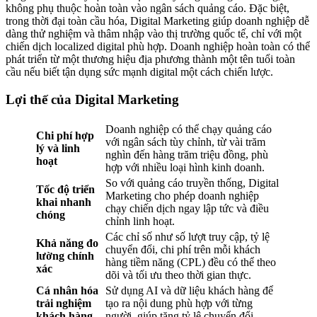
không phụ thuộc hoàn toàn vào ngân sách quảng cáo. Đặc biệt,
trong thời đại toàn cầu hóa, Digital Marketing giúp doanh nghiệp dễ
dàng thử nghiệm và thâm nhập vào thị trường quốc tế, chỉ với một
chiến dịch localized digital phù hợp. Doanh nghiệp hoàn toàn có thể
phát triển từ một thương hiệu địa phương thành một tên tuổi toàn
cầu nếu biết tận dụng sức mạnh digital một cách chiến lược.
Lợi thế của Digital Marketing
Doanh nghiệp có thể chạy quảng cáo
Chi phí hợp
với ngân sách tùy chỉnh, từ vài trăm
lý và linh
nghìn đến hàng trăm triệu đồng, phù
hoạt
hợp với nhiều loại hình kinh doanh.
So với quảng cáo truyền thống, Digital
Tốc độ triển
Marketing cho phép doanh nghiệp
khai nhanh
chạy chiến dịch ngay lập tức và điều
chóng
chỉnh linh hoạt.
Các chỉ số như số lượt truy cập, tỷ lệ
Khả năng đo
chuyển đổi, chi phí trên mỗi khách
lường chính
hàng tiềm năng (CPL) đều có thể theo
xác
dõi và tối ưu theo thời gian thực.
Cá nhân hóa
Sử dụng AI và dữ liệu khách hàng để
trải nghiệm
tạo ra nội dung phù hợp với từng
khách hàng
người, giúp tăng tỷ lệ chuyển đổi.