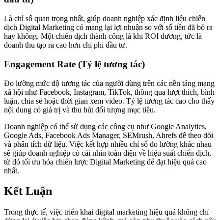
Là chỉ số quan trọng nhất, giúp doanh nghiệp xác định liệu chiến
dịch Digital Marketing có mang lại lợi nhuận so với số tiền đã bỏ ra
hay không. Một chiến dịch thành công là khi ROI dương, tức là
doanh thu tạo ra cao hơn chi phí đầu tư.
Engagement Rate (Tỷ lệ tương tác)
Đo lường mức độ tương tác của người dùng trên các nền tảng mạng
xã hội như Facebook, Instagram, TikTok, thông qua lượt thích, bình
luận, chia sẻ hoặc thời gian xem video. Tỷ lệ tương tác cao cho thấy
nội dung có giá trị và thu hút đối tượng mục tiêu.
Doanh nghiệp có thể sử dụng các công cụ như Google Analytics,
Google Ads, Facebook Ads Manager, SEMrush, Ahrefs để theo dõi
và phân tích dữ liệu. Việc kết hợp nhiều chỉ số đo lường khác nhau
sẽ giúp doanh nghiệp có cái nhìn toàn diện về hiệu suất chiến dịch,
từ đó tối ưu hóa chiến lược Digital Marketing để đạt hiệu quả cao
nhất.
Kết Luận
Trong thực tế, việc triển khai digital marketing hiệu quả không chỉ