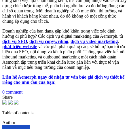
dừng lại ở việc lựa chọn đúng kênh, mà còn phụ thuộc vào cách xây
dựng chiến lược tổng thể, phân bổ nguồn lực và đo lường đúng các
chỉ số quan trọng. Mỗi doanh nghiệp sẽ có mục tiêu, thị trường và
hành vi khách hàng khác nhau, do đó không có một công thức
chung áp dụng cho tất cả.
Doanh nghiệp của bạn đang gặp khó khăn trong việc xác định
hướng đi phù hợp? Các dịch vụ digital marketing của Aemorph, từ
dịch vụ SEO
,
dịch vụ copywriting
,
dịch vụ video marketing
,
phát triển website
và các giải pháp quảng cáo, sẽ hỗ trợ bạn tối ưu
hiệu quả SEO, nội dung và kênh phân phối. Thông qua việc kết nối
inbound marketing và outbound marketing một cách nhất quán,
Aemorph tập trung triển khai chiến lược gắn liền với thực tế vận
hành và mục tiêu tăng trưởng của doanh nghiệp.
Liên hệ Aemorph ngay để nhận tư vấn báo giá dịch vụ thiết kế
riêng cho nhu cầu của bạn!
0 comment
Share
Table of contents
Author