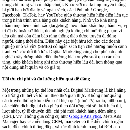
dùng chỉ trong vài cú nhấp chuột. Khác với marketing truyền thống
bị giới hạn bởi địa lý và ngân sách, các kênh như Google,
Facebook, TikTok, hay YouTube giúp thương hiệu hiện diện liên tục
trong hành trình mua hàng của khách hàng. Nhờ vào khả năng
nhắm mục tiêu chính xác (targeting) theo nhân khẩu học, hành vi, vị
trí địa lý hoặc sở thích, doanh nghiệp không chỉ mở rộng phạm vi
tiếp cận mà còn đảm bảo rằng thông điệp được truyền đi đúng
người, đúng thời điểm. Điều này đặc biệt hữu ích cho các doanh
nghiệp nhỏ và vừa (SMEs) có ngân sách hạn chế nhưng muốn cạnh
tranh với các đối thủ lớn. Digital Marketing cũng cho phép doanh
nghiệp xây dựng nhận diện thương hiệu xuyên suốt qua các nền
tảng, giúp khách hàng ghi nhớ thương hiệu lâu dài hơn thông qua
nội dung nhất quán và có giá trị.
Tối ưu chi phí và đo lường hiệu quả dễ dàng
Một trong những lợi thế lớn nhất của Digital Marketing là khả năng
đo lường chi tiết và tối ưu theo thời gian thực. Không như quảng
cáo truyền thống khó kiểm soát hiệu quả (như TV, radio, billboard),
các chiến dịch digital cho phép theo dõi từng chỉ số: lượt hiển thị,
lượt nhấp, tỷ lệ chuyển đổi, chi phí mỗi khách hàng tiềm năng
(CPL), v.v. Thông qua công cụ như
Google Analytics
, Meta Ads
Manager hay các nền tảng CRM, marketer có thể điều chỉnh ngân
sách, điều chỉnh thông điệp, và xác định kênh mang lại ROI cao