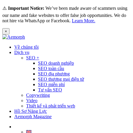
⚠️
Important Notice:
We’ve been made aware of scammers using
our name and fake websites to offer false job opportunities. We do
not hire via WhatsApp or Facebook.
Learn More.
×
Về chúng tôi
Dịch vụ
SEO +
SEO doanh nghiệp
SEO toàn cầu
SEO địa phương
SEO thương mại điện tử
SEO miễn phí
Tư vấn SEO
Copywriting
Video
Thiết kế và phát triển web
Hồ Sơ Năng Lực
Aemorph Magazine
Tiếng Việt
English