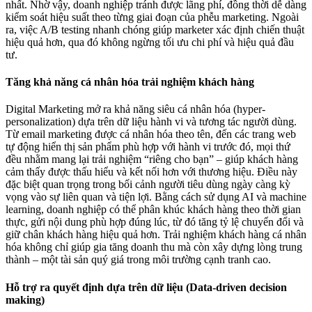
nhất. Nhờ vậy, doanh nghiệp tránh được lãng phí, đồng thời dễ dàng
kiểm soát hiệu suất theo từng giai đoạn của phễu marketing. Ngoài
ra, việc A/B testing nhanh chóng giúp marketer xác định chiến thuật
hiệu quả hơn, qua đó không ngừng tối ưu chi phí và hiệu quả đầu
tư.
Tăng khả năng cá nhân hóa trải nghiệm khách hàng
Digital Marketing mở ra khả năng siêu cá nhân hóa (hyper-
personalization) dựa trên dữ liệu hành vi và tương tác người dùng.
Từ email marketing được cá nhân hóa theo tên, đến các trang web
tự động hiển thị sản phẩm phù hợp với hành vi trước đó, mọi thứ
đều nhằm mang lại trải nghiệm “riêng cho bạn” – giúp khách hàng
cảm thấy được thấu hiểu và kết nối hơn với thương hiệu. Điều này
đặc biệt quan trọng trong bối cảnh người tiêu dùng ngày càng kỳ
vọng vào sự liên quan và tiện lợi. Bằng cách sử dụng AI và machine
learning, doanh nghiệp có thể phân khúc khách hàng theo thời gian
thực, gửi nội dung phù hợp đúng lúc, từ đó tăng tỷ lệ chuyển đổi và
giữ chân khách hàng hiệu quả hơn. Trải nghiệm khách hàng cá nhân
hóa không chỉ giúp gia tăng doanh thu mà còn xây dựng lòng trung
thành – một tài sản quý giá trong môi trường cạnh tranh cao.
Hỗ trợ ra quyết định dựa trên dữ liệu (Data-driven decision
making)