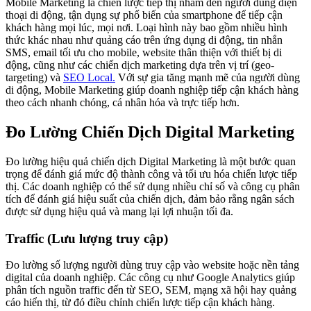
Mobile Marketing là chiến lược tiếp thị nhắm đến người dùng điện
thoại di động, tận dụng sự phổ biến của smartphone để tiếp cận
khách hàng mọi lúc, mọi nơi. Loại hình này bao gồm nhiều hình
thức khác nhau như quảng cáo trên ứng dụng di động, tin nhắn
SMS, email tối ưu cho mobile, website thân thiện với thiết bị di
động, cũng như các chiến dịch marketing dựa trên vị trí (geo-
targeting) và
SEO Local.
Với sự gia tăng mạnh mẽ của người dùng
di động, Mobile Marketing giúp doanh nghiệp tiếp cận khách hàng
theo cách nhanh chóng, cá nhân hóa và trực tiếp hơn.
Đo Lường Chiến Dịch Digital Marketing
Đo lường hiệu quả chiến dịch Digital Marketing là một bước quan
trọng để đánh giá mức độ thành công và tối ưu hóa chiến lược tiếp
thị. Các doanh nghiệp có thể sử dụng nhiều chỉ số và công cụ phân
tích để đánh giá hiệu suất của chiến dịch, đảm bảo rằng ngân sách
được sử dụng hiệu quả và mang lại lợi nhuận tối đa.
Traffic (Lưu lượng truy cập)
Đo lường số lượng người dùng truy cập vào website hoặc nền tảng
digital của doanh nghiệp. Các công cụ như Google Analytics giúp
phân tích nguồn traffic đến từ SEO, SEM, mạng xã hội hay quảng
cáo hiển thị, từ đó điều chỉnh chiến lược tiếp cận khách hàng.