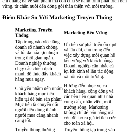
chỉ quảng bá về sản phẩm mà còn chia sẻ hành trình phát triển bền
vững, từ chăn nuôi đến đóng gói thân thiện với môi trường.
Điểm Khác So Với Marketing Truyền Thống
Marketing Truyền
Marketing Bền Vững
Thống
Tập trung vào việc tăng
Ưu tiên sự phát triển ổn định
doanh số nhanh chóng
và lâu dài, chú trọng đến
và tối đa hóa lợi nhuận
việc xây dựng mối quan hệ
trong thời gian ngắn.
bền vững với khách hàng.
Doanh nghiệp thường
Doanh nghiệp cân nhắc cả
chạy các chiến dịch
lợi ích kinh tế lẫn tác động
mạnh để thúc đẩy khách
xã hội và môi trường.
hàng mua ngay.
Hướng đến phục vụ cả
Chủ yếu nhắm đến nhóm
khách hàng, cộng đồng và
khách hàng mục tiêu
các bên liên quan như nhà
hiện tại để bán sản phẩm.
cung cấp, nhân viên, môi
Mục tiêu là chuyển đổi
trường sống. Marketing
người tiêu dùng thành
không chỉ để bán hàng mà
người mua càng nhanh
còn để tạo ra giá trị tích cực
càng tốt.
cho toàn xã hội.
Truyền thông thường
Truyền thông tập trung vào