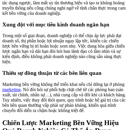
tác dụng ngược, làm mất uy tín thương hiệu và tạo ra khủng hoảng
truyền thông nếu công chúng nghi ngờ về tính chân thực trong cam
kết bền vững của doanh nghiệp.
Xung đột với mục tiêu kinh doanh ngắn hạn
Trong một số giai đoạn, doanh nghiệp có thể chịu áp lực phải đạt
doanh số, thị phần hoặc lợi nhuận ngay lập tức, khiến các chiến
lược bền vững bị trì hoãn hoặc xem nhẹ. Việc dung hòa giữa chiến
lược ngắn hạn và dài hạn đòi hỏi ban lãnh đạo có tầm nhìn và sự
kiên định, điều không phải doanh nghiệp nào cũng sẵn sàng thực
hiện.
Thiếu sự đồng thuận từ các bên liên quan
Marketing bền vững không thể triển khai nếu chỉ dừng lại ở phòng
marketing
. Nó đòi hỏi sự phối hợp chặt chẽ từ các phòng ban (sản
xuất, tài chính, nhân sự…), nhà cung cấp và đôi khi cả khách hàng.
Tuy nhiên, việc thay đổi thói quen, quy trình hoặc hệ giá trị của các
bên liên quan thường vấp phải sự phản kháng, khiến quá trình
chuyển đổi diễn ra chậm hoặc không triệt để.
Chiến Lược Marketing Bền Vững Hiệu