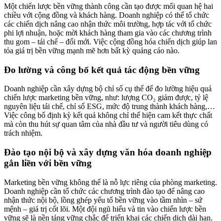
Một chiến lược bền vững thành công cần tạo được mối quan hệ hai
chiều với cộng đồng và khách hàng. Doanh nghiệp có thể tổ chức
các chiến dịch nâng cao nhận thức môi trường, hợp tác với tổ chức
phi lợi nhuận, hoặc mời khách hàng tham gia vào các chương trình
thu gom – tái chế – đổi mới. Việc cộng đồng hóa chiến dịch giúp lan
tỏa giá trị bền vững mạnh mẽ hơn bất kỳ quảng cáo nào.
Đo lường và công bố kết quả tác động bền vững
Doanh nghiệp cần xây dựng bộ chỉ số cụ thể để đo lường hiệu quả
chiến lược marketing bền vững, như: lượng CO₂ giảm được, tỷ lệ
nguyên liệu tái chế, chỉ số ESG, mức độ trung thành khách hàng,…
Việc công bố định kỳ kết quả không chỉ thể hiện cam kết thực chất
mà còn thu hút sự quan tâm của nhà đầu tư và người tiêu dùng có
trách nhiệm.
Đào tạo nội bộ và xây dựng văn hóa doanh nghiệp
gắn liền với bền vững
Marketing bền vững không thể là nỗ lực riêng của phòng marketing.
Doanh nghiệp cần tổ chức các chương trình đào tạo để nâng cao
nhận thức nội bộ, lồng ghép yếu tố bền vững vào tầm nhìn – sứ
mệnh – giá trị cốt lõi. Một đội ngũ hiểu và tin vào chiến lược bền
vững sẽ là nền tảng vững chắc để triển khai các chiến dịch dài hạn.