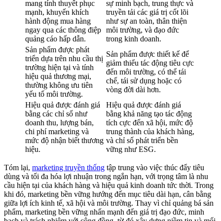
mang tính thuyết phục
sự minh bạch, trung thực và
mạnh, khuyến khích
truyền tải các giá trị cốt lõi
hành động mua hàng
như sự an toàn, thân thiện
ngay qua các thông điệp
môi trường, và đạo đức
quảng cáo hấp dẫn.
trong kinh doanh.
Sản phẩm được phát
Sản phẩm được thiết kế để
triển dựa trên nhu cầu thị
giảm thiểu tác động tiêu cực
trường hiện tại và tính
đến môi trường, có thể tái
hiệu quả thương mại,
chế, tái sử dụng hoặc có
thường không ưu tiên
vòng đời dài hơn.
yếu tố môi trường.
Hiệu quả được đánh giá
Hiệu quả được đánh giá
bằng các chỉ số như
bằng khả năng tạo tác động
doanh thu, lượng bán,
tích cực đến xã hội, mức độ
chi phí marketing và
trung thành của khách hàng,
mức độ nhận biết thương
và chỉ số phát triển bền
hiệu.
vững như ESG.
Tóm lại,
marketing truyền thống
tập trung vào việc thúc đẩy tiêu
dùng và tối đa hóa lợi nhuận trong ngắn hạn, với trọng tâm là nhu
cầu hiện tại của khách hàng và hiệu quả kinh doanh tức thời. Trong
khi đó, marketing bền vững hướng đến mục tiêu dài hạn, cân bằng
giữa lợi ích kinh tế, xã hội và môi trường. Thay vì chỉ quảng bá sản
phẩm, marketing bền vững nhấn mạnh đến giá trị đạo đức, minh
bạch và trách nhiệm với cộng đồng, từ đó xây dựng niềm tin và mối