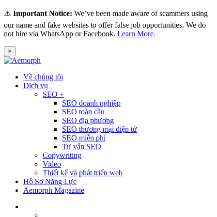
⚠️
Important Notice:
We’ve been made aware of scammers using
our name and fake websites to offer false job opportunities. We do
not hire via WhatsApp or Facebook.
Learn More.
×
Về chúng tôi
Dịch vụ
SEO +
SEO doanh nghiệp
SEO toàn cầu
SEO địa phương
SEO thương mại điện tử
SEO miễn phí
Tư vấn SEO
Copywriting
Video
Thiết kế và phát triển web
Hồ Sơ Năng Lực
Aemorph Magazine
Tiếng Việt
English