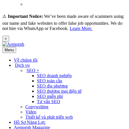
(
Thai
)
ไทย
⚠️
Important Notice:
We’ve been made aware of scammers using
our name and fake websites to offer false job opportunities. We do
not hire via WhatsApp or Facebook.
Learn More.
×
Menu
Về chúng tôi
Dịch vụ
SEO +
SEO doanh nghiệp
SEO toàn cầu
SEO địa phương
SEO thương mại điện tử
SEO miễn phí
Tư vấn SEO
Copywriting
Video
Thiết kế và phát triển web
Hồ Sơ Năng Lực
Aemorph Magazine