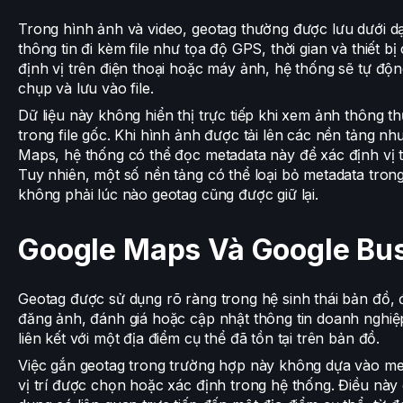
Trong hình ảnh và video, geotag thường được lưu dưới dạ
thông tin đi kèm file như tọa độ GPS, thời gian và thiết b
định vị trên điện thoại hoặc máy ảnh, hệ thống sẽ tự động 
chụp và lưu vào file.
Dữ liệu này không hiển thị trực tiếp khi xem ảnh thông t
trong file gốc. Khi hình ảnh được tải lên các nền tảng n
Maps, hệ thống có thể đọc metadata này để xác định vị tr
Tuy nhiên, một số nền tảng có thể loại bỏ metadata tron
không phải lúc nào geotag cũng được giữ lại.
Google Maps Và Google Bus
Geotag được sử dụng rõ ràng trong hệ sinh thái bản đồ, đ
đăng ảnh, đánh giá hoặc cập nhật thông tin doanh nghiệ
liên kết với một địa điểm cụ thể đã tồn tại trên bản đồ.
Việc gắn geotag trong trường hợp này không dựa vào met
vị trí được chọn hoặc xác định trong hệ thống. Điều này 