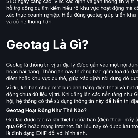
SEO ngày càng cao. Việc xác định và gắn thông tin vị trí
hỗ trợ công cụ tìm kiếm hiểu rõ khu vực hoạt động mà c
xác thực doanh nghiệp. Hiểu đúng geotag giúp triển khai
và có hệ thống hơn.
Geotag Là Gì?
Geotag là thông tin vị trí địa lý được gắn vào một nội du
hoặc bài đăng. Thông tin này thường bao gồm tọa độ (latit
điểm hoặc khu vực cụ thể, giúp xác định nội dung đó đượ
Ví dụ, khi bạn chụp một bức ảnh bằng điện thoại và bật đị
động chứa dữ liệu vị trí. Khi đăng lên các nền tảng nh
hội, hệ thống có thể sử dụng thông tin này để hiển thị đị
Geotag Hoạt Động Như Thế Nào?
Geotag được tạo ra khi thiết bị của bạn (điện thoại, máy ả
qua GPS hoặc mạng internet. Dữ liệu này sẽ được lưu tro
là định dạng EXIF đối với hình ảnh.