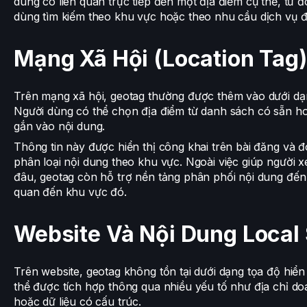
dung có liên quan trực tiếp đến một địa điểm cụ thể, từ đó
dùng tìm kiếm theo khu vực hoặc theo nhu cầu dịch vụ đ
Mạng Xã Hội (Location Tag)
Trên mạng xã hội, geotag thường được thêm vào dưới dạng
Người dùng có thể chọn địa điểm từ danh sách có sẵn h
gắn vào nội dung.
Thông tin này được hiển thị công khai trên bài đăng và đ
phân loại nội dung theo khu vực. Ngoài việc giúp người x
đâu, geotag còn hỗ trợ nền tảng phân phối nội dung đến
quan đến khu vực đó.
Website Và Nội Dung Local
Trên website, geotag không tồn tại dưới dạng tọa độ hiển 
thể được tích hợp thông qua nhiều yếu tố như địa chỉ d
hoặc dữ liệu có cấu trúc.