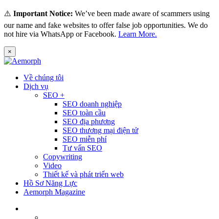
⚠️
Important Notice:
We’ve been made aware of scammers using
our name and fake websites to offer false job opportunities. We do
not hire via WhatsApp or Facebook.
Learn More.
×
Về chúng tôi
Dịch vụ
SEO +
SEO doanh nghiệp
SEO toàn cầu
SEO địa phương
SEO thương mại điện tử
SEO miễn phí
Tư vấn SEO
Copywriting
Video
Thiết kế và phát triển web
Hồ Sơ Năng Lực
Aemorph Magazine
Tiếng Việt
English