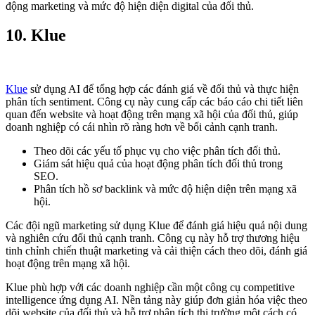
động marketing và mức độ hiện diện digital của đối thủ.
10.
Klue
Klue
sử dụng AI để tổng hợp các đánh giá về đối thủ và thực hiện
phân tích sentiment. Công cụ này cung cấp các báo cáo chi tiết liên
quan đến website và hoạt động trên mạng xã hội của đối thủ, giúp
doanh nghiệp có cái nhìn rõ ràng hơn về bối cảnh cạnh tranh.
Theo dõi các yếu tố phục vụ cho việc phân tích đối thủ.
Giám sát hiệu quả của hoạt động phân tích đối thủ trong
SEO.
Phân tích hồ sơ backlink và mức độ hiện diện trên mạng xã
hội.
Các đội ngũ marketing sử dụng Klue để đánh giá hiệu quả nội dung
và nghiên cứu đối thủ cạnh tranh. Công cụ này hỗ trợ thương hiệu
tinh chỉnh chiến thuật marketing và cải thiện cách theo dõi, đánh giá
hoạt động trên mạng xã hội.
Klue phù hợp với các doanh nghiệp cần một công cụ competitive
intelligence ứng dụng AI. Nền tảng này giúp đơn giản hóa việc theo
dõi website của đối thủ và hỗ trợ phân tích thị trường một cách có