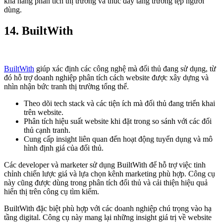
khả năng phân tích thị trường và thúc đẩy tăng trưởng tệp người
dùng.
14. BuiltWith
BuiltWith
giúp xác định các công nghệ mà đối thủ đang sử dụng, từ
đó hỗ trợ doanh nghiệp phân tích cách website được xây dựng và
nhìn nhận bức tranh thị trường tổng thể.
Theo dõi tech stack và các tiện ích mà đối thủ đang triển khai
trên website.
Phân tích hiệu suất website khi đặt trong so sánh với các đối
thủ cạnh tranh.
Cung cấp insight liên quan đến hoạt động tuyển dụng và mô
hình định giá của đối thủ.
Các developer và marketer sử dụng BuiltWith để hỗ trợ việc tinh
chỉnh chiến lược giá và lựa chọn kênh marketing phù hợp. Công cụ
này cũng được dùng trong phân tích đối thủ và cải thiện hiệu quả
hiển thị trên công cụ tìm kiếm.
BuiltWith đặc biệt phù hợp với các doanh nghiệp chú trọng vào hạ
tầng digital. Công cụ này mang lại những insight giá trị về website