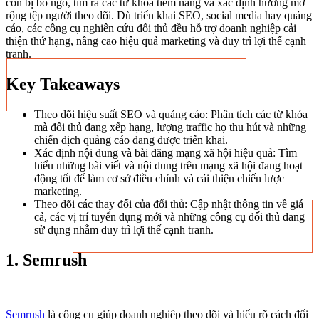
còn bị bỏ ngỏ, tìm ra các từ khóa tiềm năng và xác định hướng mở
rộng tệp người theo dõi. Dù triển khai SEO, social media hay quảng
cáo, các công cụ nghiên cứu đối thủ đều hỗ trợ doanh nghiệp cải
thiện thứ hạng, nâng cao hiệu quả marketing và duy trì lợi thế cạnh
tranh.
Key Takeaways
Theo dõi hiệu suất SEO và quảng cáo: Phân tích các từ khóa
mà đối thủ đang xếp hạng, lượng traffic họ thu hút và những
chiến dịch quảng cáo đang được triển khai.
Xác định nội dung và bài đăng mạng xã hội hiệu quả: Tìm
hiểu những bài viết và nội dung trên mạng xã hội đang hoạt
động tốt để làm cơ sở điều chỉnh và cải thiện chiến lược
marketing.
Theo dõi các thay đổi của đối thủ: Cập nhật thông tin về giá
cả, các vị trí tuyển dụng mới và những công cụ đối thủ đang
sử dụng nhằm duy trì lợi thế cạnh tranh.
1. Semrush
Semrush
là công cụ giúp doanh nghiệp theo dõi và hiểu rõ cách đối