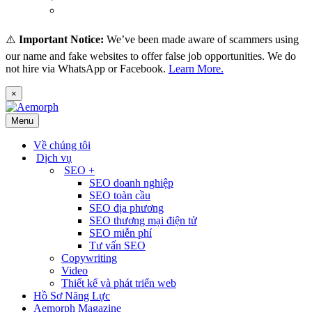
(
Thai
)
ไทย
⚠️
Important Notice:
We’ve been made aware of scammers using
our name and fake websites to offer false job opportunities. We do
not hire via WhatsApp or Facebook.
Learn More.
×
Menu
Về chúng tôi
Dịch vụ
SEO +
SEO doanh nghiệp
SEO toàn cầu
SEO địa phương
SEO thương mại điện tử
SEO miễn phí
Tư vấn SEO
Copywriting
Video
Thiết kế và phát triển web
Hồ Sơ Năng Lực
Aemorph Magazine