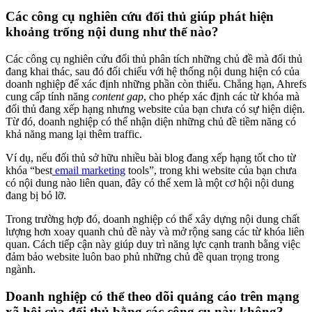
Các công cụ nghiên cứu đối thủ giúp phát hiện
khoảng trống nội dung như thế nào?
Các công cụ nghiên cứu đối thủ phân tích những chủ đề mà đối thủ
đang khai thác, sau đó đối chiếu với hệ thống nội dung hiện có của
doanh nghiệp để xác định những phần còn thiếu. Chẳng hạn, Ahrefs
cung cấp tính năng
content gap
, cho phép xác định các từ khóa mà
đối thủ đang xếp hạng nhưng website của bạn chưa có sự hiện diện.
Từ đó, doanh nghiệp có thể nhận diện những chủ đề tiềm năng có
khả năng mang lại thêm traffic.
Ví dụ, nếu đối thủ sở hữu nhiều bài blog đang xếp hạng tốt cho từ
khóa “best
email marketing
tools”, trong khi website của bạn chưa
có nội dung nào liên quan, đây có thể xem là một cơ hội nội dung
đang bị bỏ lỡ.
Trong trường hợp đó, doanh nghiệp có thể xây dựng nội dung chất
lượng hơn xoay quanh chủ đề này và mở rộng sang các từ khóa liên
quan. Cách tiếp cận này giúp duy trì năng lực cạnh tranh bằng việc
đảm bảo website luôn bao phủ những chủ đề quan trọng trong
ngành.
Doanh nghiệp có thể theo dõi quảng cáo trên mạng
xã hội của đối thủ bằng các công cụ này không?