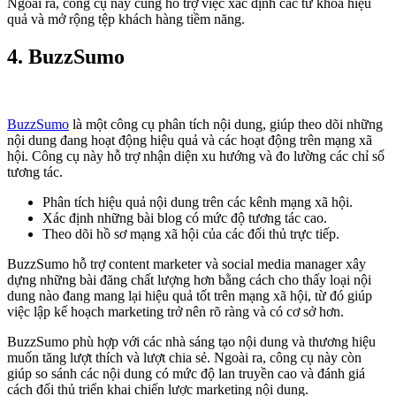
Ngoài ra, công cụ này cũng hỗ trợ việc xác định các từ khóa hiệu
quả và mở rộng tệp khách hàng tiềm năng.
4.
BuzzSumo
BuzzSumo
là một công cụ phân tích nội dung, giúp theo dõi những
nội dung đang hoạt động hiệu quả và các hoạt động trên mạng xã
hội. Công cụ này hỗ trợ nhận diện xu hướng và đo lường các chỉ số
tương tác.
Phân tích hiệu quả nội dung trên các kênh mạng xã hội.
Xác định những bài blog có mức độ tương tác cao.
Theo dõi hồ sơ mạng xã hội của các đối thủ trực tiếp.
BuzzSumo hỗ trợ content marketer và social media manager xây
dựng những bài đăng chất lượng hơn bằng cách cho thấy loại nội
dung nào đang mang lại hiệu quả tốt trên mạng xã hội, từ đó giúp
việc lập kế hoạch marketing trở nên rõ ràng và có cơ sở hơn.
BuzzSumo phù hợp với các nhà sáng tạo nội dung và thương hiệu
muốn tăng lượt thích và lượt chia sẻ. Ngoài ra, công cụ này còn
giúp so sánh các nội dung có mức độ lan truyền cao và đánh giá
cách đối thủ triển khai chiến lược marketing nội dung.