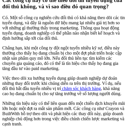
Các công cụ này có thể theo dõi tin tuyển dụng của
đối thủ không, và vì sao điều đó quan trọng?
Có. Một số công cụ nghiên cứu đối thủ có khả năng theo dõi các tin
tuyển dụng, và đây là nguồn dữ liệu mang lại nhiều giá trị hơn so
với những gì thường thấy trong marketing. Thông qua hoạt động
tuyển dụng, doanh nghiệp có thể phần nào nhận biết kế hoạch và
định hướng sắp tới của đối thủ.
Chẳng hạn, khi một công ty đột ngột tuyển nhiều kỹ sư, điều này
thường cho thấy họ đang chuẩn bị cho một đợt phát triển hoặc cập
nhật sản phẩm quy mô lớn. Nếu đối thủ liên tục tìm kiếm các
chuyên gia quảng cáo, đó có thể là tín hiệu cho thấy họ đang gia
tăng đầu tư vào paid marketing.
Việc theo dõi xu hướng tuyển dụng giúp doanh nghiệp dự đoán
những thay đổi trước khi chúng diễn ra trên thị trường. Ví dụ, nếu
đối thủ bắt đầu tuyển nhiều vị trí
chăm sóc khách hàng
, khả năng
cao họ đang chuẩn bị cho sự tăng trưởng về số lượng người dùng.
Những tín hiệu này có thể liên quan đến một chiến dịch khuyến mãi
lớn hoặc một đợt ra mắt sản phẩm mới. Các công cụ như Crayon và
BuiltWith hỗ trợ theo dõi và phát hiện các thay đổi này, giúp doanh
nghiệp chủ động hơn trong việc điều chỉnh chiến lược marketing và
cạnh tranh.