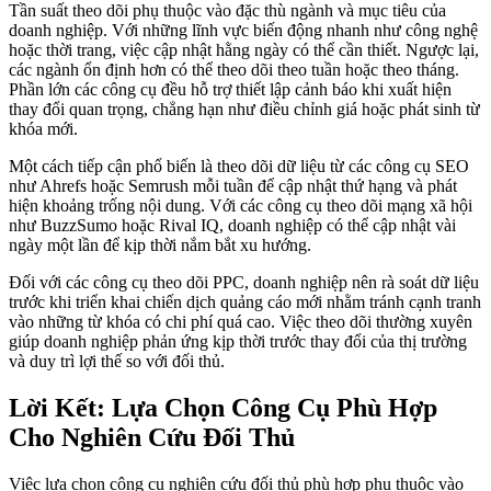
Tần suất theo dõi phụ thuộc vào đặc thù ngành và mục tiêu của
doanh nghiệp. Với những lĩnh vực biến động nhanh như công nghệ
hoặc thời trang, việc cập nhật hằng ngày có thể cần thiết. Ngược lại,
các ngành ổn định hơn có thể theo dõi theo tuần hoặc theo tháng.
Phần lớn các công cụ đều hỗ trợ thiết lập cảnh báo khi xuất hiện
thay đổi quan trọng, chẳng hạn như điều chỉnh giá hoặc phát sinh từ
khóa mới.
Một cách tiếp cận phổ biến là theo dõi dữ liệu từ các công cụ SEO
như Ahrefs hoặc Semrush mỗi tuần để cập nhật thứ hạng và phát
hiện khoảng trống nội dung. Với các công cụ theo dõi mạng xã hội
như BuzzSumo hoặc Rival IQ, doanh nghiệp có thể cập nhật vài
ngày một lần để kịp thời nắm bắt xu hướng.
Đối với các công cụ theo dõi PPC, doanh nghiệp nên rà soát dữ liệu
trước khi triển khai chiến dịch quảng cáo mới nhằm tránh cạnh tranh
vào những từ khóa có chi phí quá cao. Việc theo dõi thường xuyên
giúp doanh nghiệp phản ứng kịp thời trước thay đổi của thị trường
và duy trì lợi thế so với đối thủ.
Lời Kết: Lựa Chọn Công Cụ Phù Hợp
Cho Nghiên Cứu Đối Thủ
Việc lựa chọn công cụ nghiên cứu đối thủ phù hợp phụ thuộc vào