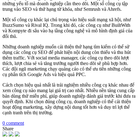
những yếu tố mà doanh nghiệp cần theo dõi. Một số công cụ tập
trung vào SEO và thứ hạng từ khóa, như Semrush và Ahrefs.
Một số công cụ khác lại chú trọng vào hiệu suất mạng xã hội, như
BuzzSumo và Rival IQ. Trong khi đó, các công cụ như BuiltWith
và Kompyte đi sâu vào hạ tầng công nghệ và mô hình định giá của
đối thủ.
Những doanh nghiệp muốn cải thiện thứ hạng tìm kiếm có thể sử
dụng các công cụ SEO để phát hiện nội dung còn thiếu và thu hút
thêm traffic. Với social media manager, các công cụ theo dõi lượt
thích, lượt chia sẻ và tăng trưởng người theo dõi sẽ phù hợp hơn.
Các đội ngũ marketing chạy quảng cáo có thể ưu tiên những công
cụ phân tích Google Ads và hiệu quả PPC.
Cách chọn hiệu quả nhất là trải nghiệm nhiều công cụ khác nhau để
xem công cụ nào mang lại giá trị cao nhất. Nhiều nền tảng cung cấp
bản dùng thử miễn phí, giúp doanh nghiệp đánh giá trước khi đưa ra
quyết định. Khi chọn đúng công cụ, doanh nghiệp có thể cải thiện
hoạt động marketing, xây dựng nội dung tốt hơn và duy trì lợi thế
cạnh tranh trên thị trường.
0 comment
Share