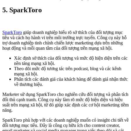
5.
SparkToro
SparkToro
giúp doanh nghiệp hiểu rõ sở thích của đối tượng mục
tiêu và cách họ hành vi trên môi trường trực tuyến. Công cụ này hỗ
trợ doanh nghiệp tinh chỉnh chiến lược marketing dựa trên những
hoạt động và mối quan tâm của đối tượng trên mạng xã hội.
Xác định sở thích của đối tượng và mức độ hiện diện trên các
nền tảng mạng xã hội.
Theo dõi mức độ tương tác trên podcast, blog và các kênh
mạng xã hội.
Phân tích các đánh giá của khách hàng để đánh giá nhận thức
về thương hiệu.
Marketer sử dụng SparkToro cho nghiên cứu đối tượng và phân tích
đối thủ cạnh tranh. Công cụ này làm rõ mức độ hiện diện và hiệu
suất trên mạng xã hội, từ đó giúp xác định các cơ hội marketing tiềm
năng.
SparkToro phù hợp với các doanh nghiệp muốn có insight chi tiết về
đối tượng mục tiêu. Đây là công cụ hữu ích cho content creator,
email marketer và social media manager trong việc theo dõi và cải