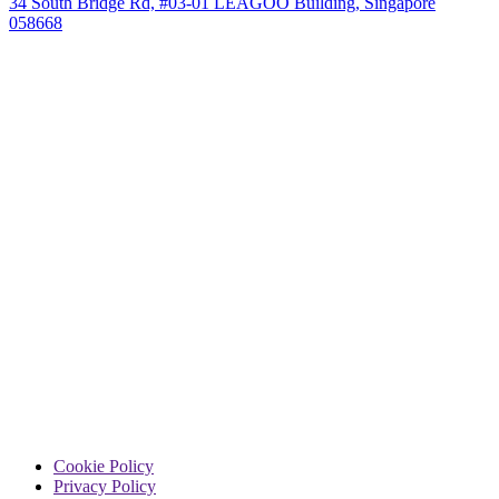
34 South Bridge Rd, #03-01 LEAGOO Building, Singapore
058668
Cookie Policy
Privacy Policy