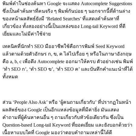
พิมพ์คำในช่องค้นหา Google จะแสดง Autocomplete Suggestions
ซึ่งเป็นคำค้นหาที่คนจริง ๆ พิมพ์กันบ่อย ๆ นอกจากนี้ที่ด้านล่าง
ของหน้าผลลัพธ์ยังมี ‘Related Searches’ ที่แสดงคำค้นหาที่
เกี่ยวข้อง ทั้งสองอย่างนี้เป็นแหล่งของ Long-tail Keyword ที่ดี
เยี่ยมและไม่มีค่าใช้จ่าย
เทคนิคที่นักทำ SEO มืออาชีพใช้คือการพิมพ์ Seed Keyword
แล้วตามด้วยตัวอักษร ก, ข, ค ไล่ไปเรื่อย ๆ หรือในภาษาอังกฤษ
คือ a, b, c เพื่อดึง Autocomplete ออกมาให้ครบ ตัวอย่างเช่น พิมพ์
‘ทำ SEO ก’, ‘ทำ SEO ข’, ‘ทำ SEO ค’ และบันทึกคำแนะนำที่ได้
ทั้งหมด
Google’s ‘People Also Ask’
ส่วน ‘People Also Ask’ หรือ ‘ผู้คนถามเกี่ยวกับ’ ที่ปรากฏในหน้า
ผลลัพธ์ของ Google เป็นอีกแหล่งข้อมูลที่มีค่ายิ่ง มันแสดง
คำถามที่ผู้ค้นหาคนอื่น ๆ ถามเกี่ยวกับหัวข้อเดียวกัน ซึ่งเป็น
Question-based Long-tail Keyword ที่ยอดเยี่ยม และยังบอกด้วยว่า
เนื้อหาแบบใดที่ Google มองว่าตอบคำถามเหล่านี้ได้ดี