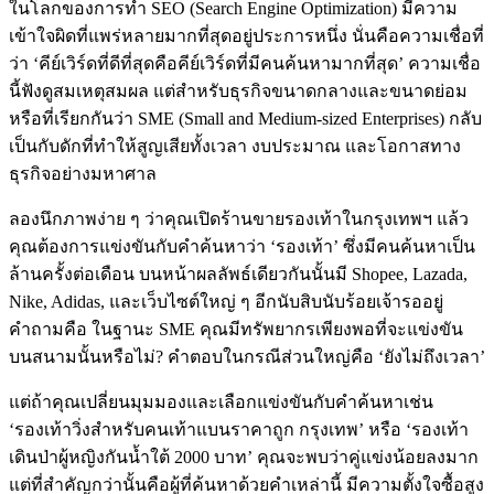
ในโลกของการทำ SEO (Search Engine Optimization) มีความ
เข้าใจผิดที่แพร่หลายมากที่สุดอยู่ประการหนึ่ง นั่นคือความเชื่อที่
ว่า ‘คีย์เวิร์ดที่ดีที่สุดคือคีย์เวิร์ดที่มีคนค้นหามากที่สุด’ ความเชื่อ
นี้ฟังดูสมเหตุสมผล แต่สำหรับธุรกิจขนาดกลางและขนาดย่อม
หรือที่เรียกกันว่า SME (Small and Medium-sized Enterprises) กลับ
เป็นกับดักที่ทำให้สูญเสียทั้งเวลา งบประมาณ และโอกาสทาง
ธุรกิจอย่างมหาศาล
ลองนึกภาพง่าย ๆ ว่าคุณเปิดร้านขายรองเท้าในกรุงเทพฯ แล้ว
คุณต้องการแข่งขันกับคำค้นหาว่า ‘รองเท้า’ ซึ่งมีคนค้นหาเป็น
ล้านครั้งต่อเดือน บนหน้าผลลัพธ์เดียวกันนั้นมี Shopee, Lazada,
Nike, Adidas, และเว็บไซต์ใหญ่ ๆ อีกนับสิบนับร้อยเจ้ารออยู่
คำถามคือ ในฐานะ SME คุณมีทรัพยากรเพียงพอที่จะแข่งขัน
บนสนามนั้นหรือไม่? คำตอบในกรณีส่วนใหญ่คือ ‘ยังไม่ถึงเวลา’
แต่ถ้าคุณเปลี่ยนมุมมองและเลือกแข่งขันกับคำค้นหาเช่น
‘รองเท้าวิ่งสำหรับคนเท้าแบนราคาถูก กรุงเทพ’ หรือ ‘รองเท้า
เดินป่าผู้หญิงกันน้ำใต้ 2000 บาท’ คุณจะพบว่าคู่แข่งน้อยลงมาก
แต่ที่สำคัญกว่านั้นคือผู้ที่ค้นหาด้วยคำเหล่านี้ มีความตั้งใจซื้อสูง