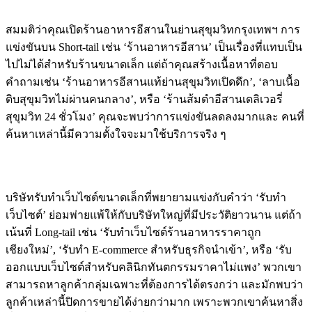
สมมติว่าคุณเปิดร้านอาหารอีสานในย่านสุขุมวิทกรุงเทพฯ การ
แข่งขันบน Short-tail เช่น ‘ร้านอาหารอีสาน’ เป็นเรื่องที่แทบเป็น
ไปไม่ได้สำหรับร้านขนาดเล็ก แต่ถ้าคุณสร้างเนื้อหาที่ตอบ
คำถามเช่น ‘ร้านอาหารอีสานแท้ย่านสุขุมวิทเปิดดึก’, ‘ลาบเนื้อ
ดิบสุขุมวิทไม่ผ่านคนกลาง’, หรือ ‘ร้านส้มตำอีสานเดลิเวอรี่
สุขุมวิท 24 ชั่วโมง’ คุณจะพบว่าการแข่งขันลดลงมากและ คนที่
ค้นหาเหล่านี้มีความตั้งใจจะมาใช้บริการจริง ๆ
กรณีศึกษา: บริษัทรับทำเว็บไซต์
บริษัทรับทำเว็บไซต์ขนาดเล็กที่พยายามแข่งกับคำว่า ‘รับทำ
เว็บไซต์’ ย่อมพ่ายแพ้ให้กับบริษัทใหญ่ที่มีประวัติยาวนาน แต่ถ้า
เน้นที่ Long-tail เช่น ‘รับทำเว็บไซต์ร้านอาหารราคาถูก
เชียงใหม่’, ‘รับทำ E-commerce สำหรับธุรกิจนำเข้า’, หรือ ‘รับ
ออกแบบเว็บไซต์สำหรับคลินิกทันตกรรมราคาไม่แพง’ พวกเขา
สามารถหาลูกค้ากลุ่มเฉพาะที่ต้องการได้ตรงกว่า และมักพบว่า
ลูกค้าเหล่านี้ปิดการขายได้ง่ายกว่ามาก เพราะพวกเขาค้นหาสิ่ง