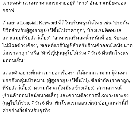
เจาะจงจำนวนมหาศาลกระจายอยู่ที่ ‘หาง’ อันยาวเหยียดของ
กราฟ
ตัวอย่าง Long-tail Keyword ที่ดีในบริบทธุรกิจไทย เช่น ‘ประกัน
ชีวิตสำหรับผู้สูงอายุ 60 ปีขึ้นไปราคาถูก’, ‘โรงแรมติดทะเล
เกาะสมุยที่รับสัตว์เลี้ยง’, ‘อาหารเสริมลดน้ำหนักที่ อย. รับรอง
ไม่มีผลข้างเคียง’, ‘ซอฟต์แวร์บัญชีสำหรับร้านค้าออนไลน์ขนาด
เล็กราคาถูก’ หรือ ‘ทัวร์ญี่ปุ่นฤดูใบไม้ร่วง 7 วัน 6 คืนพักโรงแร
มออนเซ็น’
แต่ละตัวอย่างที่กล่าวมาบอกเรื่องราวได้มากกว่ามาก ผู้ค้นหา
บอกถึงกลุ่มเป้าหมาย (ผู้สูงอายุ 60 ปีขึ้นไป), ข้อจำกัด (ราคาถูก,
ที่รับสัตว์เลี้ยง), ความกังวล (ไม่มีผลข้างเคียง), สถานการณ์
(ร้านค้าออนไลน์ขนาดเล็ก) และความต้องการที่เฉพาะเจาะจง
(ฤดูใบไม้ร่วง, 7 วัน 6 คืน, พักโรงแรมออนเซ็น) ข้อมูลเหล่านี้มี
ค่าอย่างยิ่งสำหรับธุรกิจ
Middle-tail Keyword: จุดกึ่งกลางที่หลายคนมองข้าม