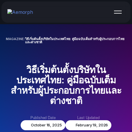
บทความจาก AEMORPH
SEO ระดับองค์กร
การเขียนคำโฆษณา
SEO ระดับโลก
วีดีโอ
SEO ท้องถิ่น
การออกแบบและพัฒนาเว็บไซต์
SEO อีคอมเมิร์ซ
MAGAZINE
/
วิธีเริ่มต้นตั้งบริษัทในประเทศไทย: คู่มือฉบับเต็มสำหรับผู้ประกอบการไทย
และต่างชาติ
ฟรี SEO
ที่ปรึกษา SEO
วิธีเริ่มต้นตั้งบริษัทใน
ประเทศไทย: คู่มือฉบับเต็ม
สำหรับผู้ประกอบการไทยและ
ต่างชาติ
Published Date
Last Updated
October 16, 2025
February 19, 2026