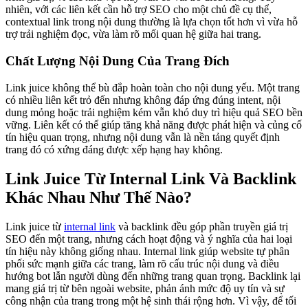
nhiên, với các liên kết cần hỗ trợ SEO cho một chủ đề cụ thể,
contextual link trong nội dung thường là lựa chọn tốt hơn vì vừa hỗ
trợ trải nghiệm đọc, vừa làm rõ mối quan hệ giữa hai trang.
Chất Lượng Nội Dung Của Trang Đích
Link juice không thể bù đắp hoàn toàn cho nội dung yếu. Một trang
có nhiều liên kết trỏ đến nhưng không đáp ứng đúng intent, nội
dung mỏng hoặc trải nghiệm kém vẫn khó duy trì hiệu quả SEO bền
vững. Liên kết có thể giúp tăng khả năng được phát hiện và củng cố
tín hiệu quan trọng, nhưng nội dung vẫn là nền tảng quyết định
trang đó có xứng đáng được xếp hạng hay không.
Link Juice Từ Internal Link Và Backlink
Khác Nhau Như Thế Nào?
Link juice từ
internal link
và backlink đều góp phần truyền giá trị
SEO đến một trang, nhưng cách hoạt động và ý nghĩa của hai loại
tín hiệu này không giống nhau. Internal link giúp website tự phân
phối sức mạnh giữa các trang, làm rõ cấu trúc nội dung và điều
hướng bot lẫn người dùng đến những trang quan trọng. Backlink lại
mang giá trị từ bên ngoài website, phản ánh mức độ uy tín và sự
công nhận của trang trong một hệ sinh thái rộng hơn. Vì vậy, để tối