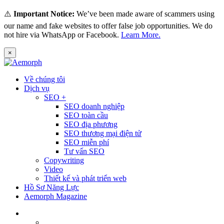
⚠️
Important Notice:
We’ve been made aware of scammers using
our name and fake websites to offer false job opportunities. We do
not hire via WhatsApp or Facebook.
Learn More.
×
Về chúng tôi
Dịch vụ
SEO +
SEO doanh nghiệp
SEO toàn cầu
SEO địa phương
SEO thương mại điện tử
SEO miễn phí
Tư vấn SEO
Copywriting
Video
Thiết kế và phát triển web
Hồ Sơ Năng Lực
Aemorph Magazine
Tiếng Việt
English