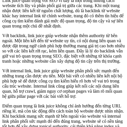
Link juice quan trọng với SEO vì đây là một trong những cách
website tích lũy và phân phối giá trị giữa các trang. Khi một trang
nhận được liên kết từ nguồn chất lượng, dù là backlink từ website
khác hay internal link từ chính website, trang đó có thêm tín hiệu để
công cụ tìm kiếm đánh giá mức độ quan trọng, độ tin cậy và sự liên
quan trong một chủ đề nhất định.
Với backlink, link juice giúp website nhận thêm authority từ bên
ngoài. Một liên kết đến từ website uy tín, có nội dung liên quan và
được đặt trong ngữ cảnh phù hợp thường mang giá trị cao hơn nhiều
so với các liên kết rời rạc, kém liên quan. Đây là lý do backlink vẫn
giữ vai trò quan trọng trong SEO, đặc biệt với những từ khóa cạnh
tranh hoặc những website cần xây dựng độ tin cậy trên thị trường.
Với internal link, link juice giúp website phân phối sức mạnh đến
những trang cần được ưu tiên. Một bài viết có nhiều liên kết nội bộ
phù hợp sẽ dễ được công cụ tìm kiếm hiểu rõ hơn về vai trò trong
cấu trúc website. Internal link cũng giúp kết nối các nội dung liên
quan, hỗ trợ crawl, giảm nguy cơ orphan pages và làm rõ mối quan
hệ giữa pillar page với các bài viết hỗ trợ.
Điểm quan trọng là link juice không chỉ ảnh hưởng đến từng URL
riêng lẻ, mà còn tác động đến cách toàn bộ website được nhìn nhận.
Khi backlink mang sức mạnh từ bên ngoài vào website và internal
link phân phối sức mạnh đó đến đúng trang, website sẽ có nền tảng
tốt hơn để xây dựng topical authority, cải thiện khả năng index và