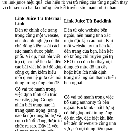
ưu link juice hiệu quả, cần hiểu rõ vai trò riêng của từng nguồn thay
vì chỉ xem cả hai là những liên kết truyền sức mạnh như nhau.
Link Juice Từ Internal
Link Juice Từ Backlink
Link
Đến từ chính các trang
Đến từ các website bên
trong cùng một website,
ngoài, nên mang tính xác
nên doanh nghiệp có thể
nhận độc lập cao hơn. Khi
chủ động kiểm soát cách
một website uy tín liên kết
sức mạnh được phân
đến trang của bạn, liên kết
phối. Ví dụ, một bài viết
đó không chỉ truyền giá trị
trụ cột có thể liên kết đến
SEO mà còn cho thấy nội
các bài viết hỗ trợ để giúp
dung có mức độ tin cậy
công cụ tìm kiếm hiểu
hoặc hữu ích nhất định
mối quan hệ giữa các nội
trong mắt nguồn tham chiếu
dung trong cùng chủ đề.
bên ngoài.
Có vai trò mạnh trong
việc định hình cấu trúc
Có vai trò mạnh trong việc
website, giúp Google
bổ sung authority từ bên
nhận biết trang nào là
ngoài. Backlink chất lượng
trang quan trọng, trang
có thể giúp một trang tăng
nào là nội dung hỗ trợ và
độ tin cậy, đặc biệt khi liên
cụm chủ đề đang được tổ
kết đến từ website cùng lĩnh
chức ra sao. Đây là yếu
vực, có nội dung liên quan