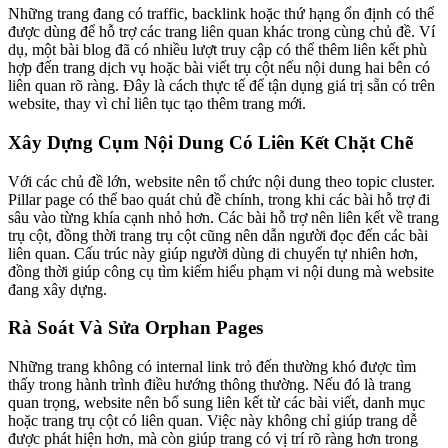
Những trang đang có traffic, backlink hoặc thứ hạng ổn định có thể
được dùng để hỗ trợ các trang liên quan khác trong cùng chủ đề. Ví
dụ, một bài blog đã có nhiều lượt truy cập có thể thêm liên kết phù
hợp đến trang dịch vụ hoặc bài viết trụ cột nếu nội dung hai bên có
liên quan rõ ràng. Đây là cách thực tế để tận dụng giá trị sẵn có trên
website, thay vì chỉ liên tục tạo thêm trang mới.
Xây Dựng Cụm Nội Dung Có Liên Kết Chặt Chẽ
Với các chủ đề lớn, website nên tổ chức nội dung theo topic cluster.
Pillar page có thể bao quát chủ đề chính, trong khi các bài hỗ trợ đi
sâu vào từng khía cạnh nhỏ hơn. Các bài hỗ trợ nên liên kết về trang
trụ cột, đồng thời trang trụ cột cũng nên dẫn người đọc đến các bài
liên quan. Cấu trúc này giúp người dùng di chuyển tự nhiên hơn,
đồng thời giúp công cụ tìm kiếm hiểu phạm vi nội dung mà website
đang xây dựng.
Rà Soát Và Sửa Orphan Pages
Những trang không có internal link trỏ đến thường khó được tìm
thấy trong hành trình điều hướng thông thường. Nếu đó là trang
quan trọng, website nên bổ sung liên kết từ các bài viết, danh mục
hoặc trang trụ cột có liên quan. Việc này không chỉ giúp trang dễ
được phát hiện hơn, mà còn giúp trang có vị trí rõ ràng hơn trong