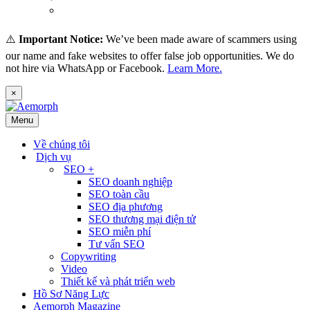
(
Thai
)
ไทย
⚠️
Important Notice:
We’ve been made aware of scammers using
our name and fake websites to offer false job opportunities. We do
not hire via WhatsApp or Facebook.
Learn More.
×
Menu
Về chúng tôi
Dịch vụ
SEO +
SEO doanh nghiệp
SEO toàn cầu
SEO địa phương
SEO thương mại điện tử
SEO miễn phí
Tư vấn SEO
Copywriting
Video
Thiết kế và phát triển web
Hồ Sơ Năng Lực
Aemorph Magazine