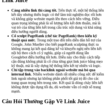
Link Juice
Càng nhiều link thì càng tốt.
Trên thực tế, một hệ thống liên
kết dày nhưng thiếu logic có thể làm trải nghiệm đọc rối hơn
và không giúp website mạnh lên theo cách bền vững. Điều
quan trọng không phải là số lượng liên kết đơn thuần, mà là
vai trò của từng liên kết trong cấu trúc nội dung và khả năng
điều hướng người dùng.
Cố sculpt PageRank (chế tác PageRank) theo kiểu kỹ
thuật quá mức
. Trong một trao đổi trên diễn đàn hỗ trợ của
Google, John Mueller cho biết pageRank sculpting thực ra
không mang lại kết quả đáng kể và khuyến nghị nên liên kết
nội bộ theo cách có ý nghĩa, giúp cả người dùng lẫn
Googlebot điều hướng tốt hơn. Điều này cho thấy cách tiếp
cận đúng không phải là cố chia từng giọt link juice bằng mẹo
kỹ thuật, mà là xây dựng hệ thống liên kết tự nhiên và logic.
Chỉ tập trung vào backlink ngoài website mà bỏ qua
internal link
. Nhiều website dành rất nhiều công sức để kiếm
link ngoài nhưng lại không phân phối tốt giá trị đó cho các
trang quan trọng bên trong site. Kết quả là dòng chảy liên kết
không được tận dụng tối đa, dù website vẫn có một số trang
mạnh.
Câu Hỏi Thường Gặp Về Link Juice