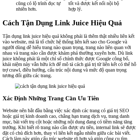
cũng có lộ trình đọc tự
tốt và được kết nối nội bộ
nhiên hơn.
hợp lý.
Cách Tận Dụng Link Juice Hiệu Quả
Tận dụng link juice hiệu quả không phải là thêm thật nhiều liên kết
vào website, mà là tổ chức hệ thống liên kết sao cho Google và
người dùng dễ hiểu trang nào quan trọng, trang nào liên quan với
nhau và trang nào cần được khám phá thường xuyên hơn. Dù link
juice không phải là một chỉ số chính thức được Google công bố,
khái niệm này vẫn hữu ích để mô tả cách giá trị từ liên kết có thể hỗ
trợ crawl, điều hướng, cấu trúc nội dung và mức độ quan trọng
tương đối giữa các trang.
Xác Định Những Trang Cần Ưu Tiên
Website nên bắt đầu bằng việc xác định các trang có giá trị SEO
hoặc giá trị kinh doanh cao, chẳng hạn trang dịch vụ, trang danh
mục, bài viết trụ cột hoặc những nội dung đang có tiềm năng tăng
trưởng. Khi biết rõ trang nào cần được ưu tiên, internal link sẽ được
đặt có chủ đích hơn, thay vì liên kết ngẫu nhiên giữa các bài viết.
Cách làm này giúp cấu trúc website rõ hơn và giúp công cụ tìm