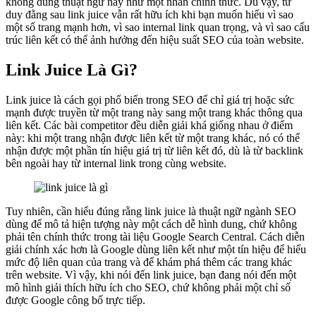
không dùng thuật ngữ này như một nhãn chính thức. Dù vậy, tư
duy đằng sau link juice vẫn rất hữu ích khi bạn muốn hiểu vì sao
một số trang mạnh hơn, vì sao internal link quan trọng, và vì sao cấu
trúc liên kết có thể ảnh hưởng đến hiệu suất SEO của toàn website.
Link Juice Là Gì?
Link juice là cách gọi phổ biến trong SEO để chỉ giá trị hoặc sức
mạnh được truyền từ một trang này sang một trang khác thông qua
liên kết. Các bài competitor đều diễn giải khá giống nhau ở điểm
này: khi một trang nhận được liên kết từ một trang khác, nó có thể
nhận được một phần tín hiệu giá trị từ liên kết đó, dù là từ backlink
bên ngoài hay từ internal link trong cùng website.
Tuy nhiên, cần hiểu đúng rằng link juice là thuật ngữ ngành SEO
dùng để mô tả hiện tượng này một cách dễ hình dung, chứ không
phải tên chính thức trong tài liệu Google Search Central. Cách diễn
giải chính xác hơn là Google dùng liên kết như một tín hiệu để hiểu
mức độ liên quan của trang và để khám phá thêm các trang khác
trên website. Vì vậy, khi nói đến link juice, bạn đang nói đến một
mô hình giải thích hữu ích cho SEO, chứ không phải một chỉ số
được Google công bố trực tiếp.