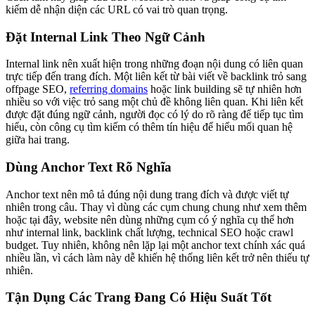
kiếm dễ nhận diện các URL có vai trò quan trọng.
Đặt Internal Link Theo Ngữ Cảnh
Internal link nên xuất hiện trong những đoạn nội dung có liên quan
trực tiếp đến trang đích. Một liên kết từ bài viết về backlink trỏ sang
offpage SEO,
referring domains
hoặc link building sẽ tự nhiên hơn
nhiều so với việc trỏ sang một chủ đề không liên quan. Khi liên kết
được đặt đúng ngữ cảnh, người đọc có lý do rõ ràng để tiếp tục tìm
hiểu, còn công cụ tìm kiếm có thêm tín hiệu để hiểu mối quan hệ
giữa hai trang.
Dùng Anchor Text Rõ Nghĩa
Anchor text nên mô tả đúng nội dung trang đích và được viết tự
nhiên trong câu. Thay vì dùng các cụm chung chung như xem thêm
hoặc tại đây, website nên dùng những cụm có ý nghĩa cụ thể hơn
như internal link, backlink chất lượng, technical SEO hoặc crawl
budget. Tuy nhiên, không nên lặp lại một anchor text chính xác quá
nhiều lần, vì cách làm này dễ khiến hệ thống liên kết trở nên thiếu tự
nhiên.
Tận Dụng Các Trang Đang Có Hiệu Suất Tốt