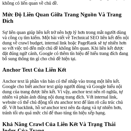
không có liên quan về chủ đề.
Mức Độ Liên Quan Giữa Trang Nguồn Và Trang
Đích
Sự liên quan giúp liên kết trở nên hợp lý hơn trong mắt người dùng
và công cụ tìm kiếm. Một bài viết về Technical SEO liên kết đến nội
dung về crawl budget, internal link hoặc PageRank sẽ tự nhiên hơn
so với việc trỏ đến một chủ đề không liên quan. Khi liên kết được
đặt đúng ngữ cảnh, Google có thêm tín hiệu để hiểu trang đích đang
bổ sung thông tin gì cho chủ đề hiện tại.
Anchor Text Của Liên Kết
Anchor text là phần văn bản có thể nhấp vào trong một liên kết.
Google cho biết anchor text giúp người dùng và Google hiểu nội
dung của trang được liên kết. Vì vậy, anchor text nên rõ nghĩa, tự
nhiên và phản ánh đúng nội dung trang đích. Với internal link,
website có thể chủ động tối ưu anchor text để làm rõ cấu trúc chủ
đề. Với backlink, hồ sơ anchor text nên đa dạng và tự nhiên hơn,
tránh tối ưu quá mức chỉ để thao túng tín hiệu xếp hạng.
Khả Năng Crawl Của Liên Kết Và Trạng Thái
Index Của Trang