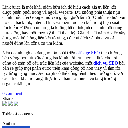
Link juice là một khái niệm hữu ích để hiểu cách giá trị liên kết
được phân phối trong và ngoài website. Dù không phải thuật ngữ
chính thức của Google, nó vẫn giúp người làm SEO nhìn rõ hơn vai
trò của backlink, internal link và kiến trúc liên kết trong hiệu suất
tìm kiếm. Điều quan trọng là không biến link juice thành một công
thức cứng hay một mẹo kỹ thuật thần kỳ. Giá trị thật nằm ở việc xây
dựng một hệ thống liên kết rõ ràng, có chủ đích và phục vụ cả
người dùng lẫn công cụ tìm kiếm.
Nếu doanh nghiệp đang muốn phát triển
offpage SEO
theo hướng
bền vững hơn, từ xây dựng backlink, tối ưu internal link cho tới
củng cố toàn bộ cấu trúc liên kết của website, một
dịch vụ SEO
bài
bản sẽ giúp mọi phần được triển khai đồng bộ hơn thay vì làm rời
rạc từng hạng mục. Aemorph có thể đồng hành theo hướng đó, với
cách triển khai rõ ràng, thực tế và bám sát mục tiêu tăng trưởng
organic dài hạn.
0 comment
Share
Table of contents
Author