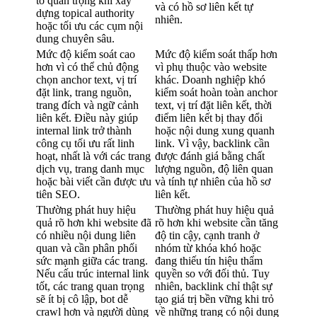
tố quan trọng khi xây
và có hồ sơ liên kết tự
dựng topical authority
nhiên.
hoặc tối ưu các cụm nội
dung chuyên sâu.
Mức độ kiểm soát cao
Mức độ kiểm soát thấp hơn
hơn vì có thể chủ động
vì phụ thuộc vào website
chọn anchor text, vị trí
khác. Doanh nghiệp khó
đặt link, trang nguồn,
kiểm soát hoàn toàn anchor
trang đích và ngữ cảnh
text, vị trí đặt liên kết, thời
liên kết. Điều này giúp
điểm liên kết bị thay đổi
internal link trở thành
hoặc nội dung xung quanh
công cụ tối ưu rất linh
link. Vì vậy, backlink cần
hoạt, nhất là với các trang
được đánh giá bằng chất
dịch vụ, trang danh mục
lượng nguồn, độ liên quan
hoặc bài viết cần được ưu
và tính tự nhiên của hồ sơ
tiên SEO.
liên kết.
Thường phát huy hiệu
Thường phát huy hiệu quả
quả rõ hơn khi website đã
rõ hơn khi website cần tăng
có nhiều nội dung liên
độ tin cậy, cạnh tranh ở
quan và cần phân phối
nhóm từ khóa khó hoặc
sức mạnh giữa các trang.
đang thiếu tín hiệu thẩm
Nếu cấu trúc internal link
quyền so với đối thủ. Tuy
tốt, các trang quan trọng
nhiên, backlink chỉ thật sự
sẽ ít bị cô lập, bot dễ
tạo giá trị bền vững khi trỏ
crawl hơn và người dùng
về những trang có nội dung