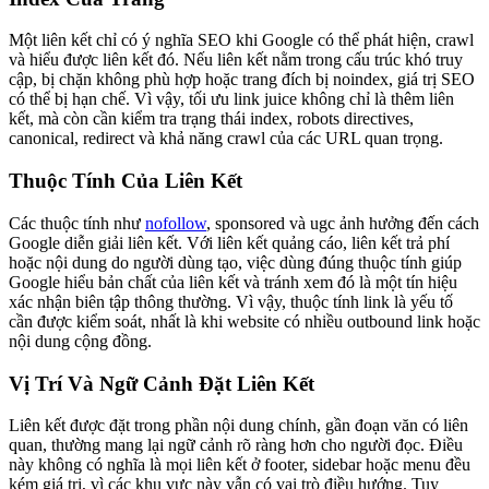
Một liên kết chỉ có ý nghĩa SEO khi Google có thể phát hiện, crawl
và hiểu được liên kết đó. Nếu liên kết nằm trong cấu trúc khó truy
cập, bị chặn không phù hợp hoặc trang đích bị noindex, giá trị SEO
có thể bị hạn chế. Vì vậy, tối ưu link juice không chỉ là thêm liên
kết, mà còn cần kiểm tra trạng thái index, robots directives,
canonical, redirect và khả năng crawl của các URL quan trọng.
Thuộc Tính Của Liên Kết
Các thuộc tính như
nofollow
, sponsored và ugc ảnh hưởng đến cách
Google diễn giải liên kết. Với liên kết quảng cáo, liên kết trả phí
hoặc nội dung do người dùng tạo, việc dùng đúng thuộc tính giúp
Google hiểu bản chất của liên kết và tránh xem đó là một tín hiệu
xác nhận biên tập thông thường. Vì vậy, thuộc tính link là yếu tố
cần được kiểm soát, nhất là khi website có nhiều outbound link hoặc
nội dung cộng đồng.
Vị Trí Và Ngữ Cảnh Đặt Liên Kết
Liên kết được đặt trong phần nội dung chính, gần đoạn văn có liên
quan, thường mang lại ngữ cảnh rõ ràng hơn cho người đọc. Điều
này không có nghĩa là mọi liên kết ở footer, sidebar hoặc menu đều
kém giá trị, vì các khu vực này vẫn có vai trò điều hướng. Tuy