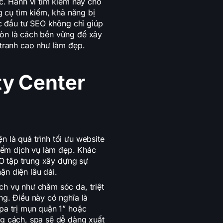
ớc. Hành vi tìm kiếm này cho
g cụ tìm kiếm, khả năng bị
ệc đầu tư SEO không chỉ giúp
còn là cách bền vững để xây
 tranh cao như làm đẹp.
y Center
 là quá trình tối ưu website
kiếm dịch vụ làm đẹp. Khác
EO tập trung xây dựng sự
n diện lâu dài.
ch vụ như chăm sóc da, triệt
ng. Điều này có nghĩa là
pa trị mụn quận 1” hoặc
ng cách, spa sẽ dễ dàng xuất