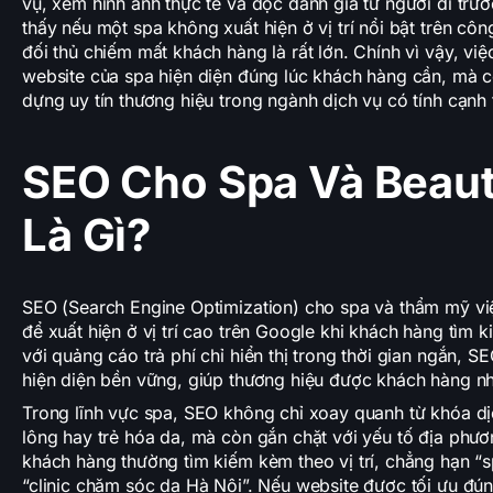
vụ, xem hình ảnh thực tế và đọc đánh giá từ người đi trư
thấy nếu một spa không xuất hiện ở vị trí nổi bật trên côn
đối thủ chiếm mất khách hàng là rất lớn. Chính vì vậy, vi
website của spa hiện diện đúng lúc khách hàng cần, mà 
dựng uy tín thương hiệu trong ngành dịch vụ có tính cạnh
SEO Cho Spa Và Beaut
Là Gì?
SEO (Search Engine Optimization) cho spa và thẩm mỹ viện
để xuất hiện ở vị trí cao trên Google khi khách hàng tìm 
với quảng cáo trả phí chỉ hiển thị trong thời gian ngắn, S
hiện diện bền vững, giúp thương hiệu được khách hàng nhậ
Trong lĩnh vực spa, SEO không chỉ xoay quanh từ khóa dị
lông hay trẻ hóa da, mà còn gắn chặt với yếu tố địa phươ
khách hàng thường tìm kiếm kèm theo vị trí, chẳng hạn “s
“clinic chăm sóc da Hà Nội”. Nếu website được tối ưu đú