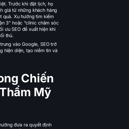
ệt. Trước khi đặt lịch, họ
nh giá từ những khách hàng
ết quả. Xu hướng tìm kiếm
uận 3” hoặc “clinic chăm sóc
ối ưu SEO để xuất hiện khi
ối thủ.
 trung vào Google, SEO trở
 hiện diện, tạo niềm tin và
rong Chiến
 Thẩm Mỹ
hường đưa ra quyết định