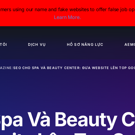
s using our name and fake websites to offer false job opp
Learn More.
TÔI
DỊCH VỤ
HỒ SƠ NĂNG LỰC
AEM
AZINE
/
SEO CHO SPA VÀ BEAUTY CENTER: ĐƯA WEBSITE LÊN TOP GO
pa Và Beauty C