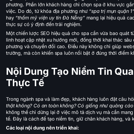
phương. Phần lớn khách hàng chỉ chọn spa ở khu vực gần
việc. Do đó, từ khóa địa phương như
“spa trị mụn quận 1
hay
“thẩm mỹ viện uy tín Đà Nẵng”
mang lại hiệu quả cao
thực sự có ý định đến trải nghiệm.
Một chiến lược SEO hiệu quả cho spa cần vừa bao quát từ
linh hoạt cập nhật xu hướng mới, đồng thời khai thác sâu
phương và chuyển đổi cao. Điều này không chỉ giúp websi
trường, mà còn khiến spa luôn nổi bật ở đúng thời điểm 
Nội Dung Tạo Niềm Tin Qua
Thực Tế
Trong ngành spa và làm đẹp, khách hàng luôn đặt câu hỏ
thật không? Có an toàn không? Có giống như quảng cáo
không thể chỉ dừng lại ở việc mô tả dịch vụ mà cần man
tế. Đây là cách để tạo niềm tin, giữ chân khách hàng, và k
Các loại nội dung nên triển khai: