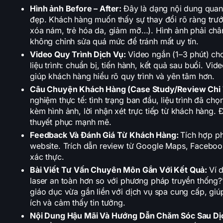
Hình ảnh Before – After:
Đây là dạng nội dung quan
đẹp. Khách hàng muốn thấy sự thay đổi rõ ràng trước
xóa nám, trẻ hóa da, giảm mỡ…). Hình ảnh phải chân
không chỉnh sửa quá mức để tránh mất uy tín.
Video Quy Trình Dịch Vụ:
Video ngắn (1–3 phút) ch
liệu trình: chuẩn bị, tiến hành, kết quả sau buổi. Vi
giúp khách hàng hiểu rõ quy trình và yên tâm hơn.
Câu Chuyện Khách Hàng (Case Study/Review Chi 
nghiệm thực tế: tình trạng ban đầu, liệu trình đã chọ
kèm hình ảnh, lời nhận xét trực tiếp từ khách hàng. 
thuyết phục mạnh mẽ.
Feedback Và Đánh Giá Từ Khách Hàng:
Tích hợp ph
website. Trích dẫn review từ Google Maps, Facebook
xác thực.
Bài Viết Tư Vấn Chuyên Môn Gắn Với Kết Quả:
Ví 
laser an toàn hơn so với phương pháp truyền thống?”
giáo dục vừa gắn liền với dịch vụ spa cung cấp, giú
ích và cảm thấy tin tưởng.
Nội Dung Hậu Mãi Và Hướng Dẫn Chăm Sóc Sau Dị