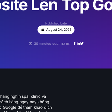
ite Lên Top G
Published Date
August 24, 2025
30 minutes read
SHARE
hàng nghìn spa, clinic và
Khách hàng ngày nay không
ào Google để tham khảo dịch