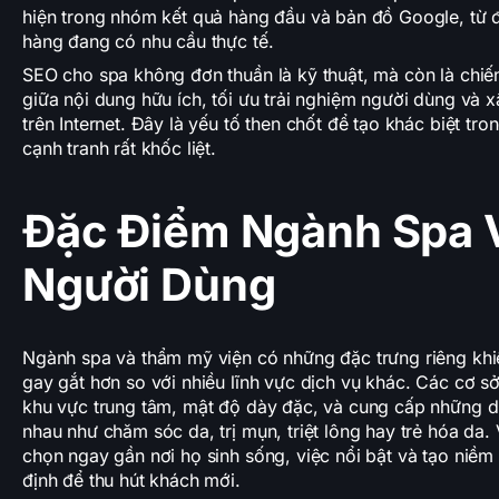
hiện trong nhóm kết quả hàng đầu và bản đồ Google, từ 
hàng đang có nhu cầu thực tế.
SEO cho spa không đơn thuần là kỹ thuật, mà còn là chiến
giữa nội dung hữu ích, tối ưu trải nghiệm người dùng và x
trên Internet. Đây là yếu tố then chốt để tạo khác biệt tr
cạnh tranh rất khốc liệt.
Đặc Điểm Ngành Spa 
Người Dùng
Ngành spa và thẩm mỹ viện có những đặc trưng riêng khiế
gay gắt hơn so với nhiều lĩnh vực dịch vụ khác. Các cơ s
khu vực trung tâm, mật độ dày đặc, và cung cấp những dị
nhau như chăm sóc da, trị mụn, triệt lông hay trẻ hóa da.
chọn ngay gần nơi họ sinh sống, việc nổi bật và tạo niềm 
định để thu hút khách mới.