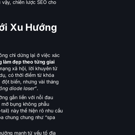
ì vậy, chiến lược SEO cho
ới Xu Hướng
ng chỉ dừng lại ở việc xác
 làm đẹp theo từng giai
mạng xã hội, lời khuyên từ
dụ, có thời điểm từ khóa
 đột biến, nhưng vài tháng
 lông diode laser”
.
ng gắn liền với nỗi đau
ảm mỡ bụng không phẫu
tail) này thể hiện rõ nhu cầu
hóa chung chung như “spa
 hưởng mạnh từ yếu tố địa