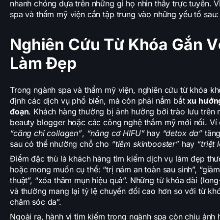
nhanh chóng dựa trên những gì họ nhìn thấy trực tuyến. V
spa và thẩm mỹ viện cần tập trung vào những yếu tố sau:
Nghiên Cứu Từ Khóa Gắn V
Làm Đẹp
Trong ngành spa và thẩm mỹ viện, nghiên cứu từ khóa khô
định các dịch vụ phổ biến, mà còn phải nắm bắt
xu hướng
đoạn
. Khách hàng thường bị ảnh hưởng bởi trào lưu trên 
beauty blogger hoặc các công nghệ thẩm mỹ mới nổi. Ví 
“căng chỉ collagen”
,
“nâng cơ HIFU”
hay
“detox da”
tăng
sau có thể nhường chỗ cho
“tiêm skinbooster”
hay
“triệt
Điểm đặc thù là khách hàng tìm kiếm dịch vụ làm đẹp thườ
hoặc mong muốn cụ thể: “trị nám an toàn sau sinh”, “gi
thuật”, “xóa thâm mụn hiệu quả”. Những từ khóa dài (long-
và thường mang lại tỷ lệ chuyển đổi cao hơn so với từ k
chăm sóc da”.
Ngoài ra, hành vi tìm kiếm trong ngành spa còn chịu ảnh