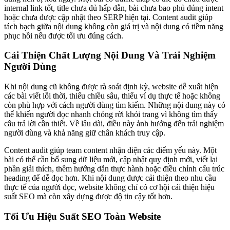
internal link tốt, title chưa đủ hấp dẫn, bài chưa bao phủ đúng intent
hoặc chưa được cập nhật theo SERP hiện tại. Content audit giúp
tách bạch giữa nội dung không còn giá trị và nội dung có tiềm năng
phục hồi nếu được tối ưu đúng cách.
Cải Thiện Chất Lượng Nội Dung Và Trải Nghiệm
Người Dùng
Khi nội dung cũ không được rà soát định kỳ, website dễ xuất hiện
các bài viết lỗi thời, thiếu chiều sâu, thiếu ví dụ thực tế hoặc không
còn phù hợp với cách người dùng tìm kiếm. Những nội dung này có
thể khiến người đọc nhanh chóng rời khỏi trang vì không tìm thấy
câu trả lời cần thiết. Về lâu dài, điều này ảnh hưởng đến trải nghiệm
người dùng và khả năng giữ chân khách truy cập.
Content audit giúp team content nhận diện các điểm yếu này. Một
bài có thể cần bổ sung dữ liệu mới, cập nhật quy định mới, viết lại
phần giải thích, thêm hướng dẫn thực hành hoặc điều chỉnh cấu trúc
heading để dễ đọc hơn. Khi nội dung được cải thiện theo nhu cầu
thực tế của người đọc, website không chỉ có cơ hội cải thiện hiệu
suất SEO mà còn xây dựng được độ tin cậy tốt hơn.
Tối Ưu Hiệu Suất SEO Toàn Website