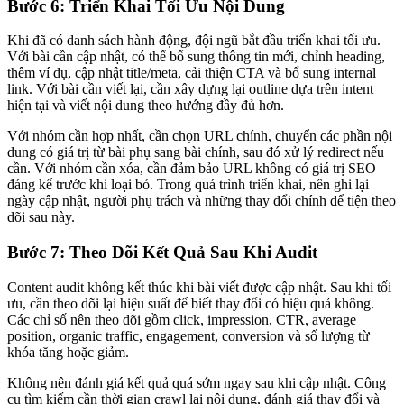
Bước 6: Triển Khai Tối Ưu Nội Dung
Khi đã có danh sách hành động, đội ngũ bắt đầu triển khai tối ưu.
Với bài cần cập nhật, có thể bổ sung thông tin mới, chỉnh heading,
thêm ví dụ, cập nhật title/meta, cải thiện CTA và bổ sung internal
link. Với bài cần viết lại, cần xây dựng lại outline dựa trên intent
hiện tại và viết nội dung theo hướng đầy đủ hơn.
Với nhóm cần hợp nhất, cần chọn URL chính, chuyển các phần nội
dung có giá trị từ bài phụ sang bài chính, sau đó xử lý redirect nếu
cần. Với nhóm cần xóa, cần đảm bảo URL không có giá trị SEO
đáng kể trước khi loại bỏ. Trong quá trình triển khai, nên ghi lại
ngày cập nhật, người phụ trách và những thay đổi chính để tiện theo
dõi sau này.
Bước 7: Theo Dõi Kết Quả Sau Khi Audit
Content audit không kết thúc khi bài viết được cập nhật. Sau khi tối
ưu, cần theo dõi lại hiệu suất để biết thay đổi có hiệu quả không.
Các chỉ số nên theo dõi gồm click, impression, CTR, average
position, organic traffic, engagement, conversion và số lượng từ
khóa tăng hoặc giảm.
Không nên đánh giá kết quả quá sớm ngay sau khi cập nhật. Công
cụ tìm kiếm cần thời gian crawl lại nội dung, đánh giá thay đổi và