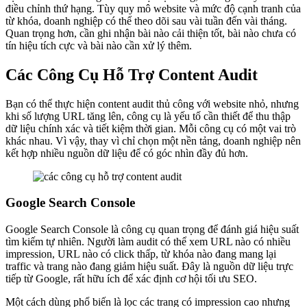
điều chỉnh thứ hạng. Tùy quy mô website và mức độ cạnh tranh của
từ khóa, doanh nghiệp có thể theo dõi sau vài tuần đến vài tháng.
Quan trọng hơn, cần ghi nhận bài nào cải thiện tốt, bài nào chưa có
tín hiệu tích cực và bài nào cần xử lý thêm.
Các Công Cụ Hỗ Trợ Content Audit
Bạn có thể thực hiện content audit thủ công với website nhỏ, nhưng
khi số lượng URL tăng lên, công cụ là yếu tố cần thiết để thu thập
dữ liệu chính xác và tiết kiệm thời gian. Mỗi công cụ có một vai trò
khác nhau. Vì vậy, thay vì chỉ chọn một nền tảng, doanh nghiệp nên
kết hợp nhiều nguồn dữ liệu để có góc nhìn đầy đủ hơn.
Google Search Console
Google Search Console là công cụ quan trọng để đánh giá hiệu suất
tìm kiếm tự nhiên. Người làm audit có thể xem URL nào có nhiều
impression, URL nào có click thấp, từ khóa nào đang mang lại
traffic và trang nào đang giảm hiệu suất. Đây là nguồn dữ liệu trực
tiếp từ Google, rất hữu ích để xác định cơ hội tối ưu SEO.
Một cách dùng phổ biến là lọc các trang có impression cao nhưng