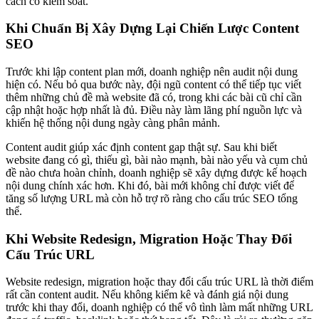
cách có kiểm soát.
Khi Chuẩn Bị Xây Dựng Lại Chiến Lược Content
SEO
Trước khi lập content plan mới, doanh nghiệp nên audit nội dung
hiện có. Nếu bỏ qua bước này, đội ngũ content có thể tiếp tục viết
thêm những chủ đề mà website đã có, trong khi các bài cũ chỉ cần
cập nhật hoặc hợp nhất là đủ. Điều này làm lãng phí nguồn lực và
khiến hệ thống nội dung ngày càng phân mảnh.
Content audit giúp xác định content gap thật sự. Sau khi biết
website đang có gì, thiếu gì, bài nào mạnh, bài nào yếu và cụm chủ
đề nào chưa hoàn chỉnh, doanh nghiệp sẽ xây dựng được kế hoạch
nội dung chính xác hơn. Khi đó, bài mới không chỉ được viết để
tăng số lượng URL mà còn hỗ trợ rõ ràng cho cấu trúc SEO tổng
thể.
Khi Website Redesign, Migration Hoặc Thay Đổi
Cấu Trúc URL
Website redesign, migration hoặc thay đổi cấu trúc URL là thời điểm
rất cần content audit. Nếu không kiểm kê và đánh giá nội dung
trước khi thay đổi, doanh nghiệp có thể vô tình làm mất những URL