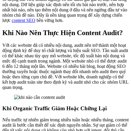
nội dung. Dữ liệu giúp xác định nên tối ưu bài nào trước, nên hợp
nhất bài nào, nên tạo thêm nội dung ở đâu và nên ngừng đầu tư vào
nhóm chủ đề nào. Đây là nền tảng quan trọng để xây dựng chiến
lược
content SEO
bền vững hơn.
Khi Nào Nên Thực Hiện Content Audit?
Với các website đã có nhiều nội dung, audit nên trở thành một hoạt
động định kỳ để duy trì chất lượng và hiệu suất SEO. Tần suất audit
có thể khác nhau tùy quy mô website, tốc độ xuất bản nội dung và
mức độ cạnh tranh trong ngành. Một website nhỏ có thể được audit
6 đến 12 tháng một lần. Website có nhiều bài blog, hoạt động SEO
thường xuyên hoặc thuộc ngành thay đổi nhanh nên audit theo quý
hoặc theo từng cụm chủ đề. Với website lớn, doanh nghiệp có thể
kết hợp audit toàn site theo định kỳ và audit nhỏ cho các nhóm URL
quan trọng.
Khi Organic Traffic Giảm Hoặc Chững Lại
Nếu traffic tự nhiên giảm trong nhiều tuần hoặc nhiều tháng, content
audit là bước cần thiết để xác định nguyên nhân. Sự sụt giảm có thể
đến từ việc nội dung cũ không còn phù hợp với intent, đối thủ cập