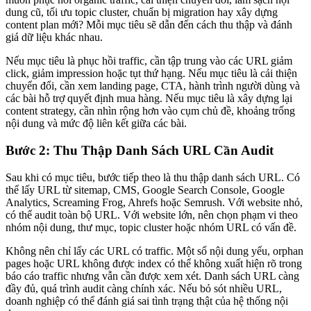
dung cũ, tối ưu topic cluster, chuẩn bị migration hay xây dựng
content plan mới? Mỗi mục tiêu sẽ dẫn đến cách thu thập và đánh
giá dữ liệu khác nhau.
Nếu mục tiêu là phục hồi traffic, cần tập trung vào các URL giảm
click, giảm impression hoặc tụt thứ hạng. Nếu mục tiêu là cải thiện
chuyển đổi, cần xem landing page, CTA, hành trình người dùng và
các bài hỗ trợ quyết định mua hàng. Nếu mục tiêu là xây dựng lại
content strategy, cần nhìn rộng hơn vào cụm chủ đề, khoảng trống
nội dung và mức độ liên kết giữa các bài.
Bước 2: Thu Thập Danh Sách URL Cần Audit
Sau khi có mục tiêu, bước tiếp theo là thu thập danh sách URL. Có
thể lấy URL từ sitemap, CMS, Google Search Console, Google
Analytics, Screaming Frog, Ahrefs hoặc Semrush. Với website nhỏ,
có thể audit toàn bộ URL. Với website lớn, nên chọn phạm vi theo
nhóm nội dung, thư mục, topic cluster hoặc nhóm URL có vấn đề.
Không nên chỉ lấy các URL có traffic. Một số nội dung yếu, orphan
pages hoặc URL không được index có thể không xuất hiện rõ trong
báo cáo traffic nhưng vẫn cần được xem xét. Danh sách URL càng
đầy đủ, quá trình audit càng chính xác. Nếu bỏ sót nhiều URL,
doanh nghiệp có thể đánh giá sai tình trạng thật của hệ thống nội