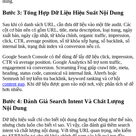
dung.
Bước 3: Tổng Hợp Dữ Liệu Hiệu Suất Nội Dung
Sau khi có danh sách URL, cần đưa dữ liệu vào một file audit. Các
cột cơ bản nên có gồm URL, title, meta description, loại trang, ngày
xuất bản, ngày cập nhật, từ khóa chính, organic traffic, impression,
click, CTR, average position, số từ khóa xếp hạng, số backlink, số
internal link, trạng thái index và conversion nếu có.
Google Search Console có thể dùng để lấy dữ liệu click, impression,
CTR và average position. Google Analytics hỗ trợ xem traffic,
engagement và conversion. Screaming Frog giúp crawl title, meta,
heading, status code, canonical và internal link. Ahrefs hoặc
Semrush hỗ trợ kiểm tra backlink, keyword ranking và cơ hội
content gap
. Khi dữ liệu được gom vào một nơi, việc phân tích sẽ dễ
hơn nhiều.
Bước 4: Đánh Giá Search Intent Và Chất Lượng
Nội Dung
Dữ liệu hiệu suất chỉ cho biết nội dung đang hoạt động như thế nào,
nhưng chưa luôn cho biết vì sao. Vì vậy, cần đánh giá thêm search
intent và chất lượng nội dung. Với từng URL quan trọng, nên kiểm
tra SERP hiện tại cho từ khóa chính để xem các kết quả top đầu