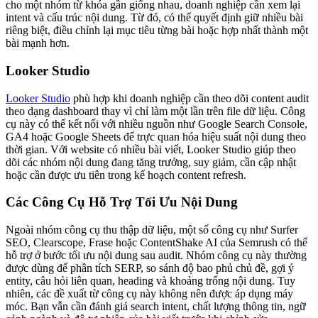
cho một nhóm từ khóa gần giống nhau, doanh nghiệp cần xem lại
intent và cấu trúc nội dung. Từ đó, có thể quyết định giữ nhiều bài
riêng biệt, điều chỉnh lại mục tiêu từng bài hoặc hợp nhất thành một
bài mạnh hơn.
Looker Studio
Looker Studio
phù hợp khi doanh nghiệp cần theo dõi content audit
theo dạng dashboard thay vì chỉ làm một lần trên file dữ liệu. Công
cụ này có thể kết nối với nhiều nguồn như Google Search Console,
GA4 hoặc Google Sheets để trực quan hóa hiệu suất nội dung theo
thời gian. Với website có nhiều bài viết, Looker Studio giúp theo
dõi các nhóm nội dung đang tăng trưởng, suy giảm, cần cập nhật
hoặc cần được ưu tiên trong kế hoạch content refresh.
Các Công Cụ Hỗ Trợ Tối Ưu Nội Dung
Ngoài nhóm công cụ thu thập dữ liệu, một số công cụ như Surfer
SEO, Clearscope, Frase hoặc ContentShake AI của Semrush có thể
hỗ trợ ở bước tối ưu nội dung sau audit. Nhóm công cụ này thường
được dùng để phân tích SERP, so sánh độ bao phủ chủ đề, gợi ý
entity, câu hỏi liên quan, heading và khoảng trống nội dung. Tuy
nhiên, các đề xuất từ công cụ này không nên được áp dụng máy
móc. Bạn vẫn cần đánh giá search intent, chất lượng thông tin, ngữ