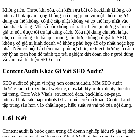
Không nên. Trước khi xóa, cần kiểm tra bài có backlink không, có
internal link quan trọng không, có đang phục vụ một nhóm người
dùng cụ thể không, có thể cập nhật không và có thể hợp nhất vào
bài khác không. Một số bài không có traffic hiện tại nhưng vẫn có
giá trị nếu được tối ưu lại đúng cách. Xóa nội dung chỉ nên là lựa
chọn cuối cùng khi bài quá mỏng, lỗi thời, không có giá trị SEO,
không có giá trị kinh doanh và không phù hợp để cập nhật hoặc hợp
nhất. Nếu có một bài liên quan phù hợp hơn, redirect thường là cách
xử lý an toàn hơn để tránh tạo trải nghiệm đứt đoạn cho người dùng
và làm mất tín hiệu SEO đã có.
Content Audit Khác Gì Với SEO Audit?
SEO audit có phạm vi rộng hơn content audit. Một SEO audit
thường kiểm tra kỹ thuật website, crawlability, indexability, tốc độ
tải trang, Core Web Vitals, structured data, backlink, on-page,
internal link, sitemap, robots.txt và nhiều yếu tố khác. Content audit
tập trung sâu hơn vào chất lượng, hiệu suất và vai trò của nội dung.
Lời Kết
Content audit là bước quan trọng để doanh nghiệp hiểu rõ giá trị thật
của hệ thống nội dung hiện có. Khi được thực hiện đúng cách, hoạt