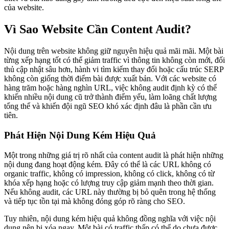
của website.
Vì Sao Website Cần Content Audit?
Nội dung trên website không giữ nguyên hiệu quả mãi mãi. Một bài
từng xếp hạng tốt có thể giảm traffic vì thông tin không còn mới, đối
thủ cập nhật sâu hơn, hành vi tìm kiếm thay đổi hoặc cấu trúc SERP
không còn giống thời điểm bài được xuất bản. Với các website có
hàng trăm hoặc hàng nghìn URL, việc không audit định kỳ có thể
khiến nhiều nội dung cũ trở thành điểm yếu, làm loãng chất lượng
tổng thể và khiến đội ngũ SEO khó xác định đâu là phần cần ưu
tiên.
Phát Hiện Nội Dung Kém Hiệu Quả
Một trong những giá trị rõ nhất của content audit là phát hiện những
nội dung đang hoạt động kém. Đây có thể là các URL không có
organic traffic, không có impression, không có click, không có từ
khóa xếp hạng hoặc có lượng truy cập giảm mạnh theo thời gian.
Nếu không audit, các URL này thường bị bỏ quên trong hệ thống
và tiếp tục tồn tại mà không đóng góp rõ ràng cho SEO.
Tuy nhiên, nội dung kém hiệu quả không đồng nghĩa với việc nội
dung nên bị xóa ngay. Một bài có traffic thấp có thể do chưa được