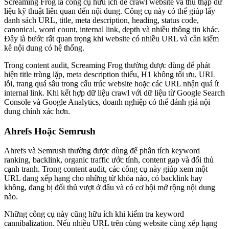
Screaming Frog là công cụ hữu ích để crawl website và thu thập dữ
liệu kỹ thuật liên quan đến nội dung. Công cụ này có thể giúp lấy
danh sách URL, title, meta description, heading, status code,
canonical, word count, internal link, depth và nhiều thông tin khác.
Đây là bước rất quan trọng khi website có nhiều URL và cần kiểm
kê nội dung có hệ thống.
Trong content audit, Screaming Frog thường được dùng để phát
hiện title trùng lặp, meta description thiếu, H1 không tối ưu, URL
lỗi, trang quá sâu trong cấu trúc website hoặc các URL nhận quá ít
internal link. Khi kết hợp dữ liệu crawl với dữ liệu từ Google Search
Console và Google Analytics, doanh nghiệp có thể đánh giá nội
dung chính xác hơn.
Ahrefs Hoặc Semrush
Ahrefs và Semrush thường được dùng để phân tích keyword
ranking, backlink, organic traffic ước tính, content gap và đối thủ
cạnh tranh. Trong content audit, các công cụ này giúp xem một
URL đang xếp hạng cho những từ khóa nào, có backlink hay
không, đang bị đối thủ vượt ở đâu và có cơ hội mở rộng nội dung
nào.
Những công cụ này cũng hữu ích khi kiểm tra keyword
cannibalization. Nếu nhiều URL trên cùng website cùng xếp hạng