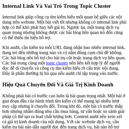
Internal Link Và Vai Trò Trong Topic Cluster
Internal link giúp công cụ tìm kiếm hiểu mối quan hệ giữa các nội
dung trên website. Một bài viết tốt nhưng không có internal link phù
hợp có thể khó phát huy hết giá trị. Ngược lại, một trang dịch vụ
quan trọng nhưng không được các bài blog liên quan trỏ đến cũng
có thể thiếu tín hiệu hỗ trợ.
Khi audit, cần kiểm tra mỗi URL đang nhận bao nhiêu internal link,
đang trỏ đến những trang nào và có nằm đúng cụm chủ đề không.
Các bài blog nên hỗ trợ cho bài trụ cột hoặc trang dịch vụ liên quan.
Các bài trong cùng một
topic cluster
nên liên kết hợp lý để người
đọc dễ di chuyển và công cụ tìm kiếm hiểu rõ cấu trúc nội dung.
Đây là phần thường bị bỏ qua nếu audit chỉ tập trung vào traffic.
Hiệu Quả Chuyển Đổi Và Giá Trị Kinh Doanh
Không phải bài có traffic cao luôn là bài quan trọng nhất. Một bài ở
giai đoạn đầu của hành trình tìm kiếm có thể mang lại nhiều lượt
truy cập nhưng ít chuyển đổi. Trong khi đó, một bài có traffic thấp
hơn nhưng nhắm đúng nhu cầu mua hàng, tư vấn hoặc so sánh giải
pháp có thể tạo ra lead chất lượng hơn. Content audit nên xem xét
cả giá trị kinh doanh của nội dung. Với các website dịch vụ, cần
kiểm tra bài nào dẫn người đọc đến trang dịch vụ, bài nào hỗ trợ