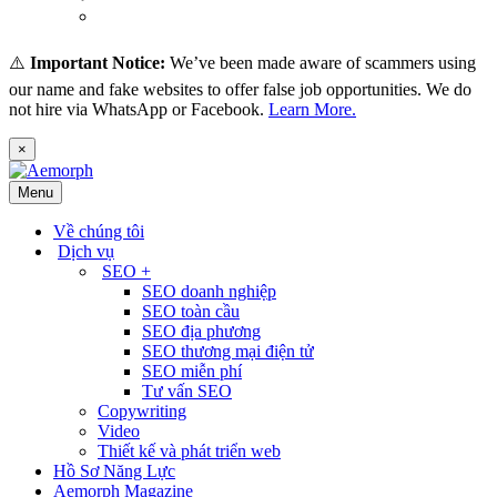
(
Thai
)
ไทย
⚠️
Important Notice:
We’ve been made aware of scammers using
our name and fake websites to offer false job opportunities. We do
not hire via WhatsApp or Facebook.
Learn More.
×
Menu
Về chúng tôi
Dịch vụ
SEO +
SEO doanh nghiệp
SEO toàn cầu
SEO địa phương
SEO thương mại điện tử
SEO miễn phí
Tư vấn SEO
Copywriting
Video
Thiết kế và phát triển web
Hồ Sơ Năng Lực
Aemorph Magazine