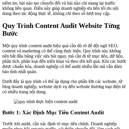
niềm tin, bài nào tạo chuyển đổi và bài nào chỉ mang lại traffic
không liên quan. Điều này giúp doanh nghiệp ưu tiên tối ưu nội
dung theo tác động thực tế, không chỉ theo số lượt truy cập.
Quy Trình Content Audit Website Từng
Bước
Một quy trình content audit hiệu quả cần đủ rõ để đội ngũ SEO,
content và marketing có thể cùng thực hiện. Quy trình này không
nên bắt đầu bằng việc sửa bài ngay, mà cần đi từ mục tiêu, dữ liệu,
phân tích, phân loại đến triển khai và theo dõi kết quả. Khi các bước
được chuẩn hóa, doanh nghiệp có thể audit nhiều lần mà vẫn đảm
bảo tính nhất quán.
Dưới đây là quy trình có thể áp dụng cho phần lớn các website, từ
blog doanh nghiệp, website dịch vụ đến website thương mại điện tử
có nhiều trang nội dung.
Bước 1: Xác Định Mục Tiêu Content Audit
Trước khi audit, cần xác định rõ mục tiêu chính. Doanh nghiệp
muốn phục hồi organic traffic, cải thiện chuyển đổi, làm sạch nội