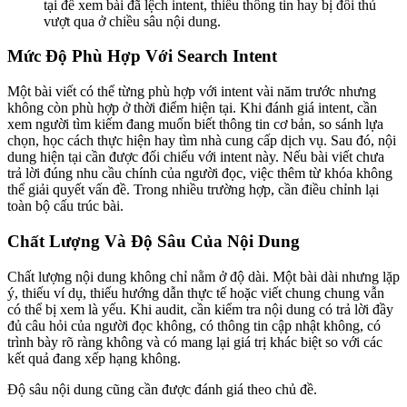
tại để xem bài đã lệch intent, thiếu thông tin hay bị đối thủ
vượt qua ở chiều sâu nội dung.
Mức Độ Phù Hợp Với Search Intent
Một bài viết có thể từng phù hợp với intent vài năm trước nhưng
không còn phù hợp ở thời điểm hiện tại. Khi đánh giá intent, cần
xem người tìm kiếm đang muốn biết thông tin cơ bản, so sánh lựa
chọn, học cách thực hiện hay tìm nhà cung cấp dịch vụ. Sau đó, nội
dung hiện tại cần được đối chiếu với intent này. Nếu bài viết chưa
trả lời đúng nhu cầu chính của người đọc, việc thêm từ khóa không
thể giải quyết vấn đề. Trong nhiều trường hợp, cần điều chỉnh lại
toàn bộ cấu trúc bài.
Chất Lượng Và Độ Sâu Của Nội Dung
Chất lượng nội dung không chỉ nằm ở độ dài. Một bài dài nhưng lặp
ý, thiếu ví dụ, thiếu hướng dẫn thực tế hoặc viết chung chung vẫn
có thể bị xem là yếu. Khi audit, cần kiểm tra nội dung có trả lời đầy
đủ câu hỏi của người đọc không, có thông tin cập nhật không, có
trình bày rõ ràng không và có mang lại giá trị khác biệt so với các
kết quả đang xếp hạng không.
Độ sâu nội dung cũng cần được đánh giá theo chủ đề.