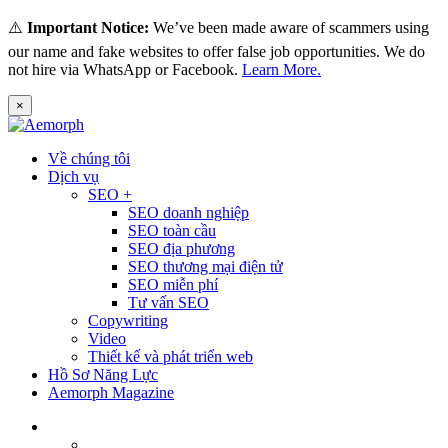
⚠️
Important Notice:
We’ve been made aware of scammers using
our name and fake websites to offer false job opportunities. We do
not hire via WhatsApp or Facebook.
Learn More.
×
Về chúng tôi
Dịch vụ
SEO +
SEO doanh nghiệp
SEO toàn cầu
SEO địa phương
SEO thương mại điện tử
SEO miễn phí
Tư vấn SEO
Copywriting
Video
Thiết kế và phát triển web
Hồ Sơ Năng Lực
Aemorph Magazine
Tiếng Việt
English