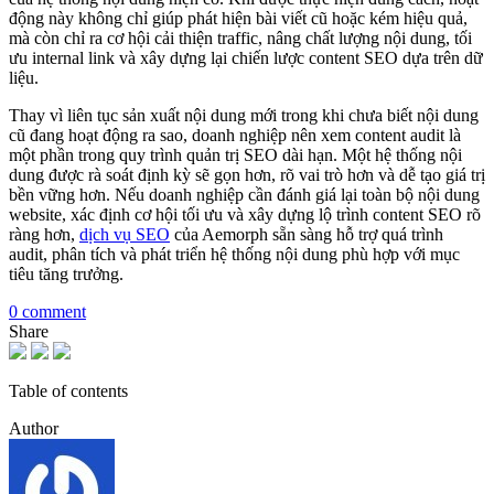
động này không chỉ giúp phát hiện bài viết cũ hoặc kém hiệu quả,
mà còn chỉ ra cơ hội cải thiện traffic, nâng chất lượng nội dung, tối
ưu internal link và xây dựng lại chiến lược content SEO dựa trên dữ
liệu.
Thay vì liên tục sản xuất nội dung mới trong khi chưa biết nội dung
cũ đang hoạt động ra sao, doanh nghiệp nên xem content audit là
một phần trong quy trình quản trị SEO dài hạn. Một hệ thống nội
dung được rà soát định kỳ sẽ gọn hơn, rõ vai trò hơn và dễ tạo giá trị
bền vững hơn. Nếu doanh nghiệp cần đánh giá lại toàn bộ nội dung
website, xác định cơ hội tối ưu và xây dựng lộ trình content SEO rõ
ràng hơn,
dịch vụ SEO
của Aemorph sẵn sàng hỗ trợ quá trình
audit, phân tích và phát triển hệ thống nội dung phù hợp với mục
tiêu tăng trưởng.
0 comment
Share
Table of contents
Author