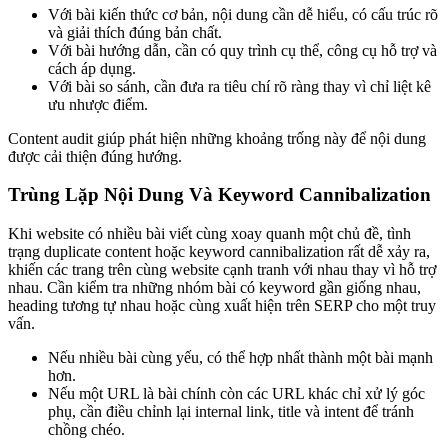
Với bài kiến thức cơ bản, nội dung cần dễ hiểu, có cấu trúc rõ
và giải thích đúng bản chất.
Với bài hướng dẫn, cần có quy trình cụ thể, công cụ hỗ trợ và
cách áp dụng.
Với bài so sánh, cần đưa ra tiêu chí rõ ràng thay vì chỉ liệt kê
ưu nhược điểm.
Content audit giúp phát hiện những khoảng trống này để nội dung
được cải thiện đúng hướng.
Trùng Lặp Nội Dung Và Keyword Cannibalization
Khi website có nhiều bài viết cùng xoay quanh một chủ đề, tình
trạng duplicate content hoặc keyword cannibalization rất dễ xảy ra,
khiến các trang trên cùng website cạnh tranh với nhau thay vì hỗ trợ
nhau. Cần kiểm tra những nhóm bài có keyword gần giống nhau,
heading tương tự nhau hoặc cùng xuất hiện trên SERP cho một truy
vấn.
Nếu nhiều bài cùng yếu, có thể hợp nhất thành một bài mạnh
hơn.
Nếu một URL là bài chính còn các URL khác chỉ xử lý góc
phụ, cần điều chỉnh lại internal link, title và intent để tránh
chồng chéo.