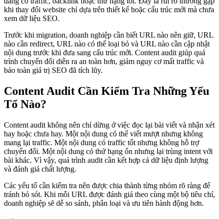
đang có traffic, backlink hoặc thứ hạng tốt. Đây là rủi ro thường gặp
khi thay đổi website chỉ dựa trên thiết kế hoặc cấu trúc mới mà chưa
xem dữ liệu SEO.
Trước khi migration, doanh nghiệp cần biết URL nào nên giữ, URL
nào cần redirect, URL nào có thể loại bỏ và URL nào cần cập nhật
nội dung trước khi đưa sang cấu trúc mới. Content audit giúp quá
trình chuyển đổi diễn ra an toàn hơn, giảm nguy cơ mất traffic và
bảo toàn giá trị SEO đã tích lũy.
Content Audit Cần Kiểm Tra Những Yếu
Tố Nào?
Content audit không nên chỉ dừng ở việc đọc lại bài viết và nhận xét
hay hoặc chưa hay. Một nội dung có thể viết mượt nhưng không
mang lại traffic. Một nội dung có traffic tốt nhưng không hỗ trợ
chuyển đổi. Một nội dung có thứ hạng ổn nhưng lại trùng intent với
bài khác. Vì vậy, quá trình audit cần kết hợp cả dữ liệu định lượng
và đánh giá chất lượng.
Các yếu tố cần kiểm tra nên được chia thành từng nhóm rõ ràng để
tránh bỏ sót. Khi mỗi URL được đánh giá theo cùng một bộ tiêu chí,
doanh nghiệp sẽ dễ so sánh, phân loại và ưu tiên hành động hơn.