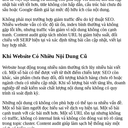
nhật bài viết tốt hơn, title không còn hấp dẫn, cấu trúc bài chưa đủ
sâu hoặc Google đánh giá lại mức độ hữu ích của nội dung.
Không phải mọi trường hợp giảm traffic đều do kỹ thuật SEO.
Nhiều website vẫn có tốc độ tải ổn, index bình thường và không
gặp lỗi lớn, nhưng traffic vẫn giảm vì nội dung không còn cạnh
tranh. Content audit giúp tách nhóm URL bị giảm hiệu suất, đối
chiếu với SERP hiện tại và xác định từng bài cần cập nhật, viết lại
hay hợp nhất.
Khi Website Có Nhiều Nội Dung Cũ
Website hoạt động trong nhiều năm thường tích lũy nhiều bài viết
cũ. Một số bài có thể được viết từ thời điểm chiến lược SEO còn
khác, sản phẩm chưa thay đổi, đối tượng khách hàng chưa rõ hoặc
ngành chưa có nhiều cập nhật. Khi số lượng bài viết tăng lên, doanh
nghiệp dễ mất kiểm soát chất lượng nội dung nếu không có quy
trình rà soát định kỳ.
Những nội dung cũ không còn phù hợp có thể tạo ra nhiều vấn đề.
Một số bài làm người đọc hiểu sai về dịch vụ hiện tại. Một số bài
cạnh tranh với các bài mới hơn. Một số URL tồn tại nhưng không
có traffic, không có internal link và không còn đóng vai trò rõ ràng
trong topic cluster. Content audit giúp làm sạch hệ thống này một