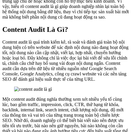
trùng lặp chủ đề hoặc không còn hỗ trợ mục tiêu kinh doanh. Vì
vậy, hiểu rõ content audit là gì giúp doanh nghiệp nhìn lại toàn bộ
hệ thống nội dung bằng dữ liệu, thay vì chỉ tiếp tục sản xuất bài mới
mà không biết phần nội dung cũ đang hoạt động ra sao.
Content Audit Là Gì?
Content audit là quá trình kiểm kê, rà soát và đánh giá toàn bộ nội
dung hiện có trên website để xác định nội dung nào đang hoạt động
tốt, nội dung nào cần cập nhật, viết lại, hợp nhất, chuyển hướng
hoặc loại bỏ. Đây không chỉ là việc đọc lại bài viết để sửa lỗi chính
tả, chỉnh câu chữ hay bổ sung vài đoạn nội dung ngắn. Content
audit cần dựa trên dữ liệu từ nhiều nguồn như Google Search
Console, Google Analytics, công cụ crawl website và các nền tảng
SEO để đánh giá hiệu suất thực tế của từng URL.
Một content audit đúng nghĩa thường xem xét nhiều yếu tố cùng
lúc, bao gồm traffic, impression, click, CTR, thứ hạng từ khóa,
backlink, internal link, search intent, chất lượng nội dung, độ mới
của thông tin và vai trò của từng trang trong toàn bộ chiến lược
SEO. Nhờ đó, doanh nghiệp có thể biết bài viết nào nên được ưu
tiên tối ưu trước, bài nào nên giữ nguyên, bài nào không còn cần
thiết và bài nào đang gây ảnh hưởng tiêu cực đến hiệu suất tổng thể