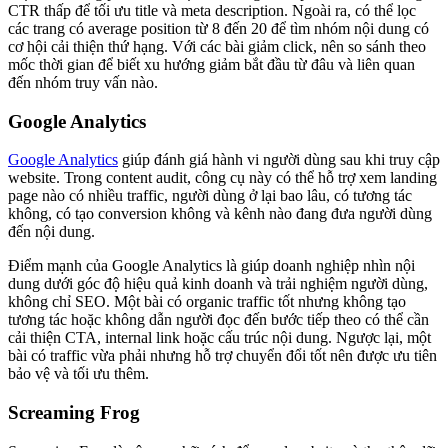
CTR thấp để tối ưu title và meta description. Ngoài ra, có thể lọc
các trang có average position từ 8 đến 20 để tìm nhóm nội dung có
cơ hội cải thiện thứ hạng. Với các bài giảm click, nên so sánh theo
mốc thời gian để biết xu hướng giảm bắt đầu từ đâu và liên quan
đến nhóm truy vấn nào.
Google Analytics
Google Analytics
giúp đánh giá hành vi người dùng sau khi truy cập
website. Trong content audit, công cụ này có thể hỗ trợ xem landing
page nào có nhiều traffic, người dùng ở lại bao lâu, có tương tác
không, có tạo conversion không và kênh nào đang đưa người dùng
đến nội dung.
Điểm mạnh của Google Analytics là giúp doanh nghiệp nhìn nội
dung dưới góc độ hiệu quả kinh doanh và trải nghiệm người dùng,
không chỉ SEO. Một bài có organic traffic tốt nhưng không tạo
tương tác hoặc không dẫn người đọc đến bước tiếp theo có thể cần
cải thiện CTA, internal link hoặc cấu trúc nội dung. Ngược lại, một
bài có traffic vừa phải nhưng hỗ trợ chuyển đổi tốt nên được ưu tiên
bảo vệ và tối ưu thêm.
Screaming Frog