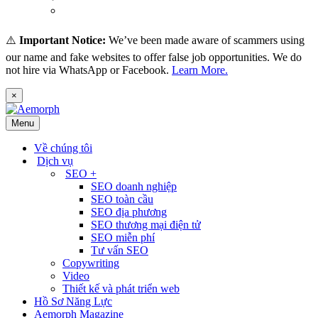
(
Thai
)
ไทย
⚠️
Important Notice:
We’ve been made aware of scammers using
our name and fake websites to offer false job opportunities. We do
not hire via WhatsApp or Facebook.
Learn More.
×
Menu
Về chúng tôi
Dịch vụ
SEO +
SEO doanh nghiệp
SEO toàn cầu
SEO địa phương
SEO thương mại điện tử
SEO miễn phí
Tư vấn SEO
Copywriting
Video
Thiết kế và phát triển web
Hồ Sơ Năng Lực
Aemorph Magazine