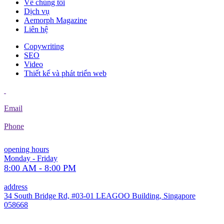
Về chúng tôi
Dịch vụ
Aemorph Magazine
Liên hệ
Copywriting
SEO
Video
Thiết kế và phát triển web
Email
Phone
opening hours
Monday - Friday
8:00 AM - 8:00 PM
address
34 South Bridge Rd, #03-01 LEAGOO Building, Singapore
058668