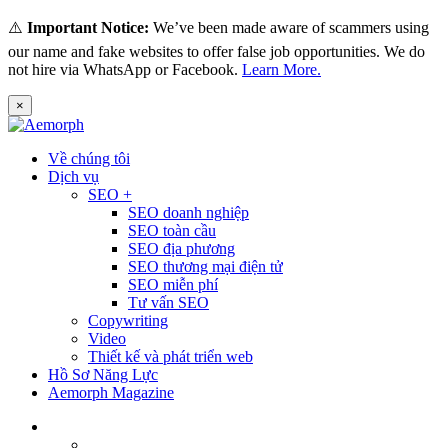
⚠️
Important Notice:
We’ve been made aware of scammers using
our name and fake websites to offer false job opportunities. We do
not hire via WhatsApp or Facebook.
Learn More.
×
Về chúng tôi
Dịch vụ
SEO +
SEO doanh nghiệp
SEO toàn cầu
SEO địa phương
SEO thương mại điện tử
SEO miễn phí
Tư vấn SEO
Copywriting
Video
Thiết kế và phát triển web
Hồ Sơ Năng Lực
Aemorph Magazine
Tiếng Việt
English